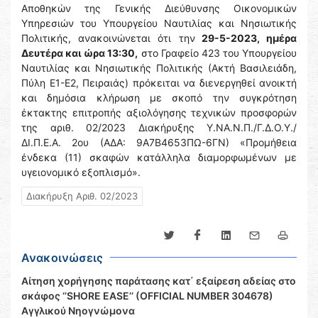
Αποθηκών της Γενικής Διεύθυνσης Οικονομικών
Υπηρεσιών του Υπουργείου Ναυτιλίας και Νησιωτικής
Πολιτικής, ανακοινώνεται ότι την
29-5-2023, ημέρα
Δευτέρα και ώρα 13:30,
στο Γραφείο 423 του Υπουργείου
Ναυτιλίας και Νησιωτικής Πολιτικής (Ακτή Βασιλειάδη,
Πύλη Ε1-Ε2, Πειραιάς) πρόκειται να διενεργηθεί ανοικτή
και δημόσια κλήρωση με σκοπό την συγκρότηση
έκτακτης επιτροπής αξιολόγησης τεχνικών προσφορών
της αριθ. 02/2023 Διακήρυξης Υ.ΝΑ.Ν.Π./Γ.Δ.Ο.Υ./
ΔΙ.Π.Ε.Α. 2ου (ΑΔΑ: 9Α7Β4653ΠΩ-6ΓΝ) «Προμήθεια
ένδεκα (11) σκαφών κατάλληλα διαμορφωμένων με
υγειονομικό εξοπλισμό».
Διακήρυξη Αριθ. 02/2023
Ανακοινώσεις
Αίτηση χορήγησης παράτασης κατ΄ εξαίρεση αδείας στο
σκάφος ‘’SHORE EASE’’ (OFFICIAL NUMBER 304678)
Αγγλικού Νηογνώμονα