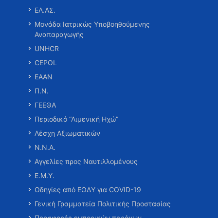
ΕΛ.ΑΣ.
Μονάδα Ιατρικώς Υποβοηθούμενης
Αναπαραγωγής
UNHCR
CEPOL
ΕΑΑΝ
Π.Ν.
ΓΕΕΘΑ
Περιοδικό “Λιμενική Ηχώ”
Λέσχη Αξιωματικών
Ν.Ν.Α.
Αγγελίες προς Ναυτιλλομένους
Ε.Μ.Υ.
Οδηγίες από ΕΟΔΥ για COVID-19
Γενική Γραμματεία Πολιτικής Προστασίας
Προσφορές εμπορικών παρόχων