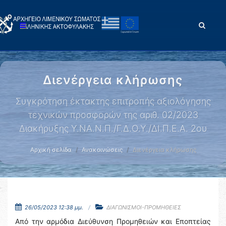
Διενέργεια κλήρωσης
Συγκρότηση έκτακτης επιτροπής αξιολόγησης
τεχνικών προσφορών της αριθ. 02/2023
Διακήρυξης Υ.ΝΑ.Ν.Π./Γ.Δ.Ο.Υ./ΔΙ.Π.Ε.Α. 2ου
Αρχική σελίδα
Ανακοινώσεις
Διενέργεια κλήρωσης
26/05/2023 12:38 μμ.
ΔΙΑΓΩΝΙΣΜΟΙ-ΠΡΟΜΗΘΕΙΕΣ
Από την αρμόδια Διεύθυνση Προμηθειών και Εποπτείας