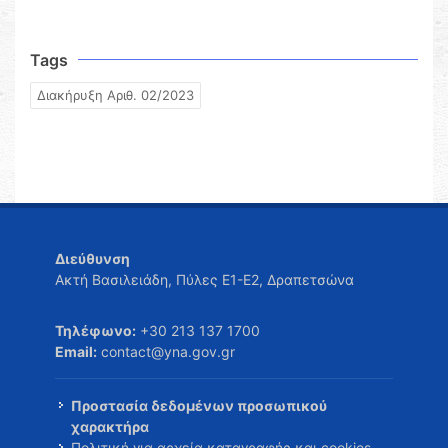
Tags
Διακήρυξη Αριθ. 02/2023
Διεύθυνση
Ακτή Βασιλειάδη, Πύλες Ε1-Ε2, Δραπετσώνα
Τηλέφωνο:
+30 213 137 1700
Email:
contact@yna.gov.gr
Προστασία δεδομένων προσωπικού
χαρακτήρα
Πολιτική για αρχεία καταγραφής και cookies