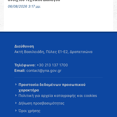
06/08/2026 3:17 μμ.
Διεύθυνση
Ακτή Βασιλειάδη, Πύλες Ε1-Ε2, Δραπετσώνα
Τηλέφωνο:
+30 213 137 1700
Email:
contact@yna.gov.gr
Προστασία δεδομένων προσωπικού
χαρακτήρα
Πολιτική για αρχεία καταγραφής και cookies
Δήλωση προσβασιμότητας
Όροι χρήσης