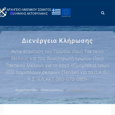
Διενέργεια Κλήρωσης
Αντικατάσταση του Πρώτου (1ου) Τακτικού
Μέλους και του Αναπληρωτή πρώτου (1ου)
Τακτικού Μέλους για το έργο «Προμήθεια τριών
(03) ταχύπλοων σκαφών (Tender) για τα Π.Α.Θ./
Λ.Σ.-ΕΛ.ΑΚΤ 060-070-080»
Αρχική σελίδα
Ανακοινώσεις
Διενέργεια Κλήρωσης