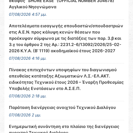
σκάφος ‘’SHORE EASE’’ (OFFICIAL NUMBER 304678)
Αγγλικού Νηογνώμονα
07/08/2026 4:57 μμ.
Αποτελέσματα εισαγωγής σπουδαστών/σπουδαστριών
στις Α.Ε.Ν. προς κάλυψη κενών θέσεων που
προέκυψαν σύμφωνα με τις διατάξεις των παρ. 3.β και
3.γ του άρθρου 2 της Αρ.: 2231.2-6/13092/2026/25-02-
2026 Κ.Υ.Α. (Β’ 1119) ακαδημαϊκού έτους 2026-2027
07/08/2026 4:16 μμ.
Πίνακας επιτυχόντων υποψηφίων του διαγωνισμού
απευθείας κατάταξης Αξιωματικών Λ.Σ.-ΕΛ.ΑΚΤ.
ειδικότητας Τεχνικού έτους 2026 – Έναρξη Προθεσμίας
Υποβολής Ενστάσεων στο Α.Σ.Ε.Π.
07/08/2026 2:18 μμ.
Παράταση διενέργειας ανοιχτού Τεχνικού Διαλόγου
07/08/2026 2 μμ.
Ενημερωτική συνάντηση στο πλαίσιο της διενέργειας
ανοιχτού Τεχνικού Διαλόγου