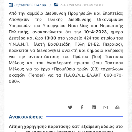
06/04/2023 2:47 μμ.
ΔΙΑΓΩΝΙΣΜΟΙ-ΠΡΟΜΗΘΕΙΕΣ
Από την αρμόδια Διεύθυνση Προμηθειών και Εποπτείας
Αποθηκών της Γενικής Διεύθυνσης Οικονομικών
Υπηρεσιών του Υπουργείου Ναυτιλίας και Νησιωτικής
Πολιτικής, ανακοινώνεται ότι την
10-4-2023,
ημέρα
Δευτέρα και ώρα
13:00
στο γραφείο 424 του κτιρίου του
Υ.Ν.Α.Ν.Π., (Ακτή Βασιλειάδη, Πύλη Ε1-Ε2, Πειραιάς),
πρόκειται να διενεργηθεί ανοικτή και δημόσια κλήρωση
για την αντικατάσταση του Πρώτου (1ου) Τακτικού
Μέλους και του Αναπληρωτή πρώτου (1ου) Τακτικού
Μέλους για το έργο «Προμήθεια τριών (03) ταχύπλοων
σκαφών (Tender) για τα Π.Α.Θ./Λ.Σ.-ΕΛ.ΑΚΤ 060-070-
080».
Ανακοινώσεις
Αίτηση χορήγησης παράτασης κατ΄ εξαίρεση αδείας στο