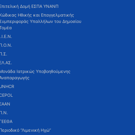
Επιτελική Δομή ΕΣΠΑ ΥΝΑΝΠ
Κώδικας Ηθικής και Επαγγελματικής
Συμπεριφοράς Υπαλλήλων του Δημοσίου
Τομέα
Ι.Ι.Ε.Ν.
Π.Ο.Ν.
Π.Σ.
ΕΛ.ΑΣ.
Μονάδα Ιατρικώς Υποβοηθούμενης
Αναπαραγωγής
UNHCR
CEPOL
ΕΑΑΝ
Π.Ν.
ΓΕΕΘΑ
Περιοδικό “Λιμενική Ηχώ”