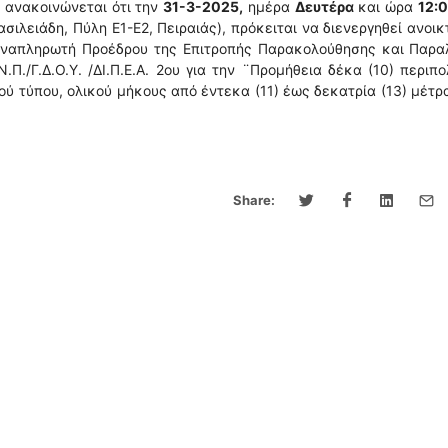
ς ανακοινώνεται ότι την
31-3-2025,
ημέρα
Δευτέρα
και ώρα
12:
ασιλειάδη, Πύλη Ε1-Ε2, Πειραιάς), πρόκειται να διενεργηθεί ανοικ
αναπληρωτή Προέδρου της Επιτροπής Παρακολούθησης και Παρα
Π./Γ.Δ.Ο.Υ. /ΔΙ.Π.Ε.Α. 2ου για την ¨Προμήθεια δέκα (10) περιπ
ύ τύπου, ολικού μήκους από έντεκα (11) έως δεκατρία (13) μέτρ
Share: