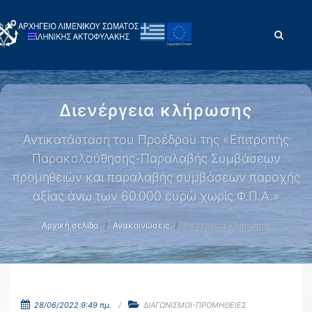
Διενέργεια κλήρωσης
Αντικατάσταση του Προέδρου της «Επιτροπής
Παρακολούθησης-Παραλαβής Συμβάσεων
προμηθειών και παραλαβής συμβάσεων παροχής
αξίας άνω των 60.000 ευρώ χωρίς Φ.Π.Α.»
Αρχική σελίδα
Ανακοινώσεις
Διενέργεια κλήρωσης
28/06/2022 9:49 πμ.
ΔΙΑΓΩΝΙΣΜΟΙ-ΠΡΟΜΗΘΕΙΕΣ