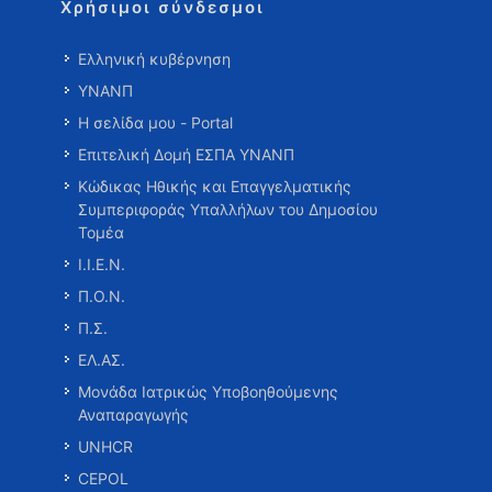
Χρήσιμοι σύνδεσμοι
Ελληνική κυβέρνηση
ΥΝΑΝΠ
Η σελίδα μου - Portal
Επιτελική Δομή ΕΣΠΑ ΥΝΑΝΠ
Κώδικας Ηθικής και Επαγγελματικής
Συμπεριφοράς Υπαλλήλων του Δημοσίου
Τομέα
Ι.Ι.Ε.Ν.
Π.Ο.Ν.
Π.Σ.
ΕΛ.ΑΣ.
Μονάδα Ιατρικώς Υποβοηθούμενης
Αναπαραγωγής
UNHCR
CEPOL