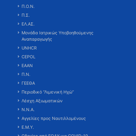
Π.Ο.Ν.
Π.Σ.
ΕΛ.ΑΣ.
Μονάδα Ιατρικώς Υποβοηθούμενης
Αναπαραγωγής
UNHCR
CEPOL
ΕΑΑΝ
Π.Ν.
ΓΕΕΘΑ
Περιοδικό “Λιμενική Ηχώ”
Λέσχη Αξιωματικών
Ν.Ν.Α.
Αγγελίες προς Ναυτιλλομένους
Ε.Μ.Υ.
Οδηγίες από ΕΟΔΥ για COVID-19