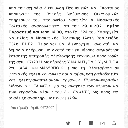
Από την αρμόδια Διεύθυνση Προμηθειών και Εποπτείας
Αποθηκών της Γενικής Διεύθυνσης Οικονομικών
Υπηρεσιών του Υπουργείου Ναυτιλίας & Νησιωτικής
Πολιτικής, ανακοινώνεται ότι την
29.10.2021, ημέρα
Παρασκευή και ώρα 14:30,
στο Γρ. 324 του Υπουργείου
Ναυτιλίας & Νησιωτικής Πολιτικής (Ακτή Βασιλειάδη,
Πύλη Ε1-Ε2, Πειραιάς) θα διενεργηθεί ανοικτή και
δημόσια κλήρωση με σκοπό την επιμέρους συγκρότηση
έκτακτης επιτροπής αξιολόγησης τεχνικών προσφορών
της αριθ. 07/2021 Διακήρυξης Υ.ΝΑ.Ν.Π./Γ.Δ.Ο.Υ./ΔΙ.Π.Ε.Α.
2ου (ΑΔΑ: 64ΣΜ4653ΠΩ-9ΩΙ) για τη
“«Μετάβαση σε
ψηφιακές τηλεπικοινωνίες και αναβάθμιση ραδιοδικτύου
και ηλεκτροναυτιλιακών οργάνων Πλωτών-Χερσαίων
Μέσων Λ.Σ.-ΕΛ.ΑΚΤ.», για τις ανάγκες των πλωτών και
των χερσαίων μέσων του Λ.Σ.-ΕΛ.ΑΚΤ.”
, ως προς την
ανάδειξη αναπληρωματικών μελών
.
Διακήρυξη Αριθ. 07/2021