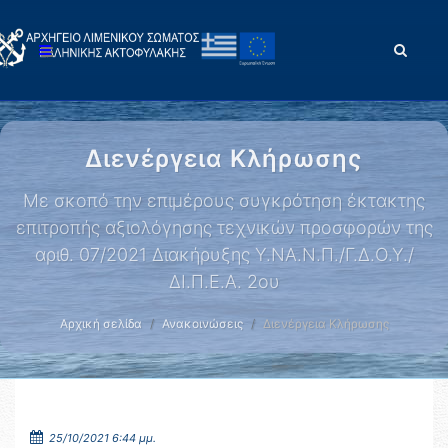
Διενέργεια Κλήρωσης
Mε σκοπό την επιμέρους συγκρότηση έκτακτης
επιτροπής αξιολόγησης τεχνικών προσφορών της
αριθ. 07/2021 Διακήρυξης Υ.ΝΑ.Ν.Π./Γ.Δ.Ο.Υ./
ΔΙ.Π.Ε.Α. 2ου
Αρχική σελίδα
Ανακοινώσεις
Διενέργεια Κλήρωσης
25/10/2021 6:44 μμ.