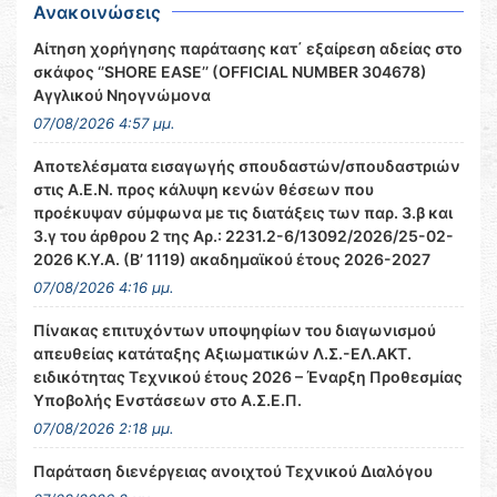
Ανακοινώσεις
Αίτηση χορήγησης παράτασης κατ΄ εξαίρεση αδείας στο
σκάφος ‘’SHORE EASE’’ (OFFICIAL NUMBER 304678)
Αγγλικού Νηογνώμονα
07/08/2026 4:57 μμ.
Αποτελέσματα εισαγωγής σπουδαστών/σπουδαστριών
στις Α.Ε.Ν. προς κάλυψη κενών θέσεων που
προέκυψαν σύμφωνα με τις διατάξεις των παρ. 3.β και
3.γ του άρθρου 2 της Αρ.: 2231.2-6/13092/2026/25-02-
2026 Κ.Υ.Α. (Β’ 1119) ακαδημαϊκού έτους 2026-2027
07/08/2026 4:16 μμ.
Πίνακας επιτυχόντων υποψηφίων του διαγωνισμού
απευθείας κατάταξης Αξιωματικών Λ.Σ.-ΕΛ.ΑΚΤ.
ειδικότητας Τεχνικού έτους 2026 – Έναρξη Προθεσμίας
Υποβολής Ενστάσεων στο Α.Σ.Ε.Π.
07/08/2026 2:18 μμ.
Παράταση διενέργειας ανοιχτού Τεχνικού Διαλόγου