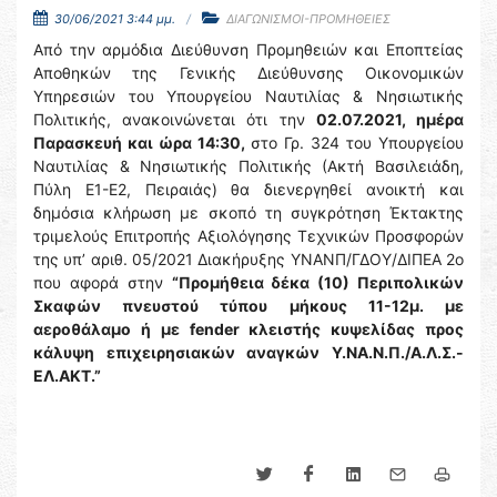
30/06/2021 3:44 μμ.
ΔΙΑΓΩΝΙΣΜΟΙ-ΠΡΟΜΗΘΕΙΕΣ
Από την αρμόδια Διεύθυνση Προμηθειών και Εποπτείας
Αποθηκών της Γενικής Διεύθυνσης Οικονομικών
Υπηρεσιών του Υπουργείου Ναυτιλίας & Νησιωτικής
Πολιτικής, ανακοινώνεται ότι την
02.07.2021, ημέρα
Παρασκευή και ώρα 14:30,
στο Γρ. 324 του Υπουργείου
Ναυτιλίας & Νησιωτικής Πολιτικής (Ακτή Βασιλειάδη,
Πύλη Ε1-Ε2, Πειραιάς) θα διενεργηθεί ανοικτή και
δημόσια κλήρωση με σκοπό τη συγκρότηση Έκτακτης
τριμελούς Επιτροπής Αξιολόγησης Τεχνικών Προσφορών
της υπ’ αριθ. 05/2021 Διακήρυξης ΥΝΑΝΠ/ΓΔΟΥ/ΔΙΠΕΑ 2ο
που αφορά στην
“Προμήθεια δέκα (10) Περιπολικών
Σκαφών πνευστού τύπου μήκους 11-12μ. με
αεροθάλαμο ή με fender κλειστής κυψελίδας προς
κάλυψη επιχειρησιακών αναγκών Υ.ΝΑ.Ν.Π./Α.Λ.Σ.-
ΕΛ.ΑΚΤ.”