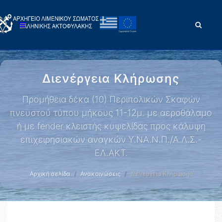
Διενέργεια Κλήρωσης
Προμήθεια δέκα (10) Περιπολικών Σκαφών
πνευστού τύπου μήκους 11-12μ. με αεροθάλαμο
ή με fender κλειστής κυψελίδας προς κάλυψη
επιχειρησιακών αναγκών Υ.ΝΑ.Ν.Π./Α.Λ.Σ.-
ΕΛ.ΑΚΤ.
Αρχική σελίδα
Ανακοινώσεις
Διενέργεια Κλήρωσης