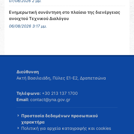
07/08/2026 2 μμ.
Ενημερωτική συνάντηση στο πλαίσιο της διενέργειας
ανοιχτού Τεχνικού Διαλόγου
06/08/2026 3:17 μμ.
Διεύθυνση
Ακτή Βασιλειάδη, Πύλες Ε1-Ε2, Δραπετσώνα
Τηλέφωνο:
+30 213 137 1700
Email:
contact@yna.gov.gr
Προστασία δεδομένων προσωπικού
χαρακτήρα
Πολιτική για αρχεία καταγραφής και cookies