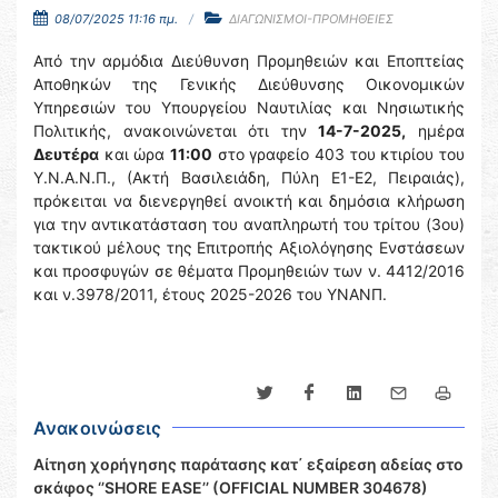
08/07/2025 11:16 πμ.
ΔΙΑΓΩΝΙΣΜΟΙ-ΠΡΟΜΗΘΕΙΕΣ
Από την αρμόδια Διεύθυνση Προμηθειών και Εποπτείας
Αποθηκών της Γενικής Διεύθυνσης Οικονομικών
Υπηρεσιών του Υπουργείου Ναυτιλίας και Νησιωτικής
Πολιτικής, ανακοινώνεται ότι την
14-7-2025,
ημέρα
Δευτέρα
και ώρα
11:00
στο γραφείο 403 του κτιρίου του
Υ.Ν.Α.Ν.Π., (Ακτή Βασιλειάδη, Πύλη Ε1-Ε2, Πειραιάς),
πρόκειται να διενεργηθεί ανοικτή και δημόσια κλήρωση
για την αντικατάσταση του αναπληρωτή του τρίτου (3ου)
τακτικού μέλους της Επιτροπής Αξιολόγησης Ενστάσεων
και προσφυγών σε θέματα Προμηθειών των ν. 4412/2016
και ν.3978/2011, έτους 2025-2026 του ΥΝΑΝΠ.
Ανακοινώσεις
Αίτηση χορήγησης παράτασης κατ΄ εξαίρεση αδείας στο
σκάφος ‘’SHORE EASE’’ (OFFICIAL NUMBER 304678)