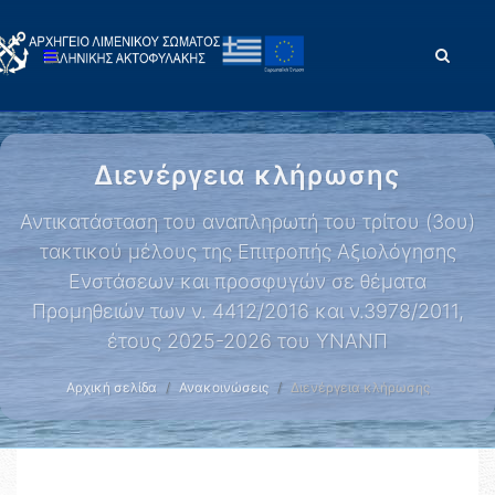
Διενέργεια κλήρωσης
Αντικατάσταση του αναπληρωτή του τρίτου (3ου)
τακτικού μέλους της Επιτροπής Αξιολόγησης
Ενστάσεων και προσφυγών σε θέματα
Προμηθειών των ν. 4412/2016 και ν.3978/2011,
έτους 2025-2026 του ΥΝΑΝΠ
Αρχική σελίδα
Ανακοινώσεις
Διενέργεια κλήρωσης