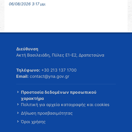
06/08/2026 3:17 μμ.
Διεύθυνση
Ακτή Βασιλειάδη, Πύλες Ε1-Ε2, Δραπετσώνα
Τηλέφωνο:
+30 213 137 1700
Email:
contact@yna.gov.gr
Προστασία δεδομένων προσωπικού
χαρακτήρα
Πολιτική για αρχεία καταγραφής και cookies
Δήλωση προσβασιμότητας
Όροι χρήσης