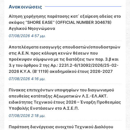
Ανακοινώσεις
Αίτηση χορήγησης παράτασης κατ΄ εξαίρεση αδείας στο
σκάφος ‘’SHORE EASE’’ (OFFICIAL NUMBER 304678)
Αγγλικού Νηογνώμονα
07/08/2026 4:57 μμ.
Αποτελέσματα εισαγωγής σπουδαστών/σπουδαστριών
στις Α.Ε.Ν. προς κάλυψη κενών θέσεων που
προέκυψαν σύμφωνα με τις διατάξεις των παρ. 3.β και
3.γ του άρθρου 2 της Αρ.: 2231.2-6/13092/2026/25-02-
2026 Κ.Υ.Α. (Β’ 1119) ακαδημαϊκού έτους 2026-2027
07/08/2026 4:16 μμ.
Πίνακας επιτυχόντων υποψηφίων του διαγωνισμού
απευθείας κατάταξης Αξιωματικών Λ.Σ.-ΕΛ.ΑΚΤ.
ειδικότητας Τεχνικού έτους 2026 – Έναρξη Προθεσμίας
Υποβολής Ενστάσεων στο Α.Σ.Ε.Π.
07/08/2026 2:18 μμ.
Παράταση διενέργειας ανοιχτού Τεχνικού Διαλόγου