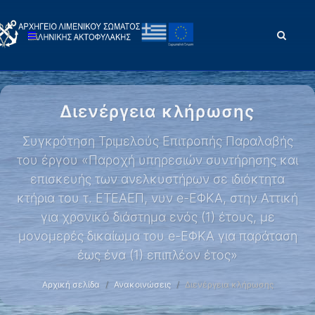
Διενέργεια κλήρωσης
Συγκρότηση Τριμελούς Επιτροπής Παραλαβής
του έργου «Παροχή υπηρεσιών συντήρησης και
επισκευής των ανελκυστήρων σε ιδιόκτητα
κτήρια του τ. ΕΤΕΑΕΠ, νυν e-ΕΦΚΑ, στην Αττική
για χρονικό διάστημα ενός (1) έτους, με
μονομερές δικαίωμα του e-ΕΦΚΑ για παράταση
έως ένα (1) επιπλέον έτος»
Αρχική σελίδα
Ανακοινώσεις
Διενέργεια κλήρωσης