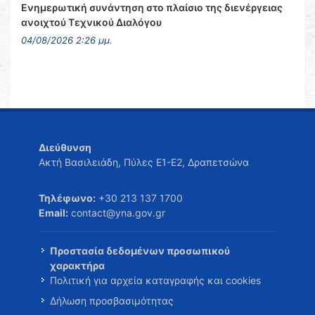
Ενημερωτική συνάντηση στο πλαίσιο της διενέργειας
ανοιχτού Τεχνικού Διαλόγου
04/08/2026 2:26 μμ.
Διεύθυνση
Ακτή Βασιλειάδη, Πύλες Ε1-Ε2, Δραπετσώνα
Τηλέφωνο:
+30 213 137 1700
Email:
contact@yna.gov.gr
Προστασία δεδομένων προσωπικού
χαρακτήρα
Πολιτική για αρχεία καταγραφής και cookies
Δήλωση προσβασιμότητας