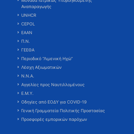
Μονάδα Ιατρικώς Υποβοηθούμενης
Αναπαραγωγής
UNHCR
CEPOL
ΕΑΑΝ
Π.Ν.
ΓΕΕΘΑ
Περιοδικό “Λιμενική Ηχώ”
Λέσχη Αξιωματικών
Ν.Ν.Α.
Αγγελίες προς Ναυτιλλομένους
Ε.Μ.Υ.
Οδηγίες από ΕΟΔΥ για COVID-19
Γενική Γραμματεία Πολιτικής Προστασίας
Προσφορές εμπορικών παρόχων