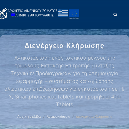
Διενέργεια Κλήρωσης
Αντικατάσταση ενός τακτικού μέλους της
τριμελούς Έκτακτης Επιτροπής Σύνταξης
Τεχνικών Προδιαγραφών για τη «Δημιουργία
εφαρμογής – συστήματος καταχώρησης
αλιευτικών επιθεωρήσεων για εγκατάσταση σε Η/
Υ, Smartphones και Tablets και προμήθεια 400
Tablets
Αρχική σελίδα
Ανακοινώσεις
Διενέργεια Κλήρωσης