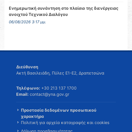
Ενημερωτική συνάντηση στο πλαίσιο της διενέργειας
ανοιχτού Τεχνικού Διαλόγου
06/08/2026 3:17 μμ.
Διεύθυνση
Ακτή Βασιλειάδη, Πύλες Ε1-Ε2, Δραπετσώνα
Τηλέφωνο:
+30 213 137 1700
Email:
contact@yna.gov.gr
Προστασία δεδομένων προσωπικού
χαρακτήρα
Πολιτική για αρχεία καταγραφής και cookies
Δήλωση προσβασιμότητας