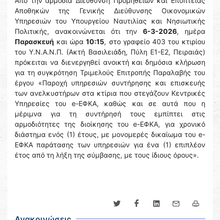
Από την αρμόδια Διεύθυνση Προμηθειών και Εποπτείας
Αποθηκών της Γενικής Διεύθυνσης Οικονομικών
Υπηρεσιών του Υπουργείου Ναυτιλίας και Νησιωτικής
Πολιτικής, ανακοινώνεται ότι την
6-3-2026
, ημέρα
Παρασκευή
και ώρα
10:15
, στο γραφείο 403 του κτιρίου
του Υ.Ν.Α.Ν.Π. (Ακτή Βασιλειάδη, Πύλη Ε1-Ε2, Πειραιάς)
πρόκειται να διενεργηθεί ανοικτή και δημόσια κλήρωση
για τη συγκρότηση Τριμελούς Επιτροπής Παραλαβής του
έργου «Παροχή υπηρεσιών συντήρησης και επισκευής
των ανελκυστήρων στα κτίρια που στεγάζουν Κεντρικές
Υπηρεσίες του e-ΕΦΚΑ, καθώς και σε αυτά που η
μέριμνα για τη συντήρησή τους εμπίπτει στις
αρμοδιότητες της διοίκησης του e-EΦΚΑ, για χρονικό
διάστημα ενός (1) έτους, με μονομερές δικαίωμα του e-
ΕΦΚΑ παράτασης των υπηρεσιών για ένα (1) επιπλέον
έτος από τη λήξη της σύμβασης, με τους ίδιους όρους».
Ανακοινώσεις