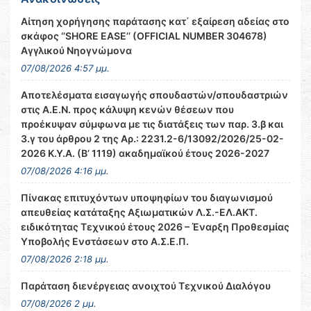
Αίτηση χορήγησης παράτασης κατ΄ εξαίρεση αδείας στο
σκάφος ‘’SHORE EASE’’ (OFFICIAL NUMBER 304678)
Αγγλικού Νηογνώμονα
07/08/2026 4:57 μμ.
Αποτελέσματα εισαγωγής σπουδαστών/σπουδαστριών
στις Α.Ε.Ν. προς κάλυψη κενών θέσεων που
προέκυψαν σύμφωνα με τις διατάξεις των παρ. 3.β και
3.γ του άρθρου 2 της Αρ.: 2231.2-6/13092/2026/25-02-
2026 Κ.Υ.Α. (Β’ 1119) ακαδημαϊκού έτους 2026-2027
07/08/2026 4:16 μμ.
Πίνακας επιτυχόντων υποψηφίων του διαγωνισμού
απευθείας κατάταξης Αξιωματικών Λ.Σ.-ΕΛ.ΑΚΤ.
ειδικότητας Τεχνικού έτους 2026 – Έναρξη Προθεσμίας
Υποβολής Ενστάσεων στο Α.Σ.Ε.Π.
07/08/2026 2:18 μμ.
Παράταση διενέργειας ανοιχτού Τεχνικού Διαλόγου
07/08/2026 2 μμ.