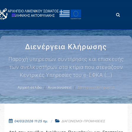
Διενέργεια Κλήρωσης
Παροχή υπηρεσιών συντήρησης και επισκευής
των ανελκυστήρων στα κτίρια που στεγάζουν
Κεντρικές Υπηρεσίες του e-ΕΦΚΑ (...)
Αρχική σελίδα
Ανακοινώσεις
Διενέργεια Κλήρωσης
04/03/2026 11:25 πμ.
ΔΙΑΓΩΝΙΣΜΟΙ-ΠΡΟΜΗΘΕΙΕΣ