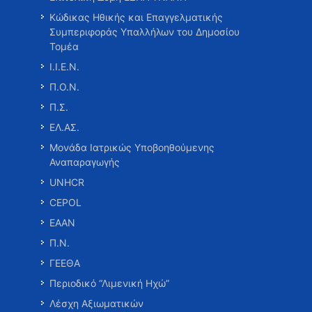
Κώδικας Ηθικής και Επαγγελματικής
Συμπεριφοράς Υπαλλήλων του Δημοσίου
Τομέα
Ι.Ι.Ε.Ν.
Π.Ο.Ν.
Π.Σ.
ΕΛ.ΑΣ.
Μονάδα Ιατρικώς Υποβοηθούμενης
Αναπαραγωγής
UNHCR
CEPOL
ΕΑΑΝ
Π.Ν.
ΓΕΕΘΑ
Περιοδικό “Λιμενική Ηχώ”
Λέσχη Αξιωματικών