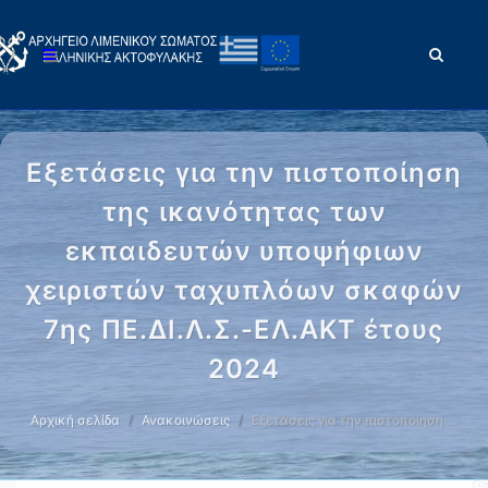
Εξετάσεις για την πιστοποίηση
της ικανότητας των
εκπαιδευτών υποψήφιων
χειριστών ταχυπλόων σκαφών
7ης ΠΕ.ΔΙ.Λ.Σ.-ΕΛ.ΑΚΤ έτους
2024
Αρχική σελίδα
Ανακοινώσεις
Εξετάσεις για την πιστοποίηση …