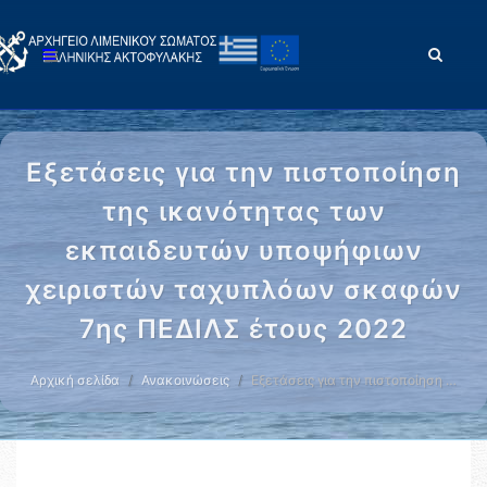
Εξετάσεις για την πιστοποίηση
της ικανότητας των
εκπαιδευτών υποψήφιων
χειριστών ταχυπλόων σκαφών
7ης ΠΕΔΙΛΣ έτους 2022
Αρχική σελίδα
Ανακοινώσεις
Εξετάσεις για την πιστοποίηση …