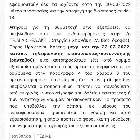
εφαρμοστούν όλα τα ισχύοντα κατά την 30-03-2022
μέτρα προστασίας για την αποφυγή της διασποράς covid-
19.
Αιτήσεις για τη συμμετοχή στις εξετάσεις, θα
υποβληθούν από τους ενδιαφερόμενους στην 7η
ΠΕ.ΔΙ.Λ.Σ.-ΕΛ.ΑΚΤ , Στεργίου Σπανάκη 2Α (3ος όροφος),
Πόρος Ηρακλείου Κρήτης
μέχρι και την 23-03-2022,
κατόπιν τηλεφωνικής επικοινωνίας-συνεννόησης
(ραντεβού)
, είτε αυτοπροσώπως είτε από νόμιμα
εξουσιοδοτημένο από αυτούς πρόσωπο, σύμφωνα με τα
οριζόμενα στην παράγραφο 4 του άρθρου 3 του
προαναφερόμενου κανονισμού, ήτοι, όταν η αίτηση δεν
υποβάλλεται αυτοπροσώπως, πρέπει να συνοδεύεται
από ευκρινές φωτοαντίγραφο του δελτίου ταυτότητας ή
των αντίστοιχων νόμιμων δικαιολογητικών. Το πρόσωπο
που υποβάλλει την αίτηση, εκ μέρους του
ενδιαφερομένου, προσκομίζει τη νόμιμη για αυτό
εξουσιοδότηση, η οποία πρέπει να φέρει και τη βεβαίωση
του γνήσιου της υπογραφής του εξουσιοδοτούντος.
ταχύπλοα
ΠΕΔΙΛΣ