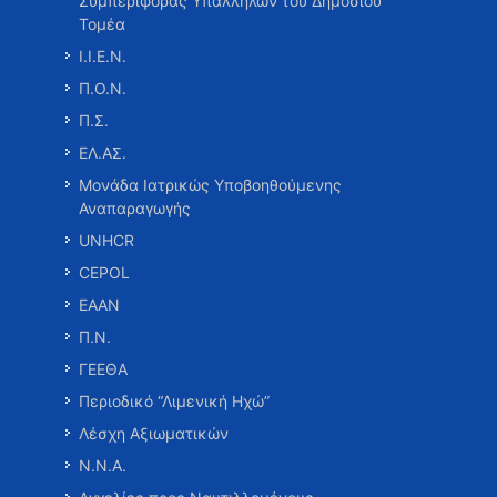
Συμπεριφοράς Υπαλλήλων του Δημοσίου
Τομέα
Ι.Ι.Ε.Ν.
Π.Ο.Ν.
Π.Σ.
ΕΛ.ΑΣ.
Μονάδα Ιατρικώς Υποβοηθούμενης
Αναπαραγωγής
UNHCR
CEPOL
ΕΑΑΝ
Π.Ν.
ΓΕΕΘΑ
Περιοδικό “Λιμενική Ηχώ”
Λέσχη Αξιωματικών
Ν.Ν.Α.