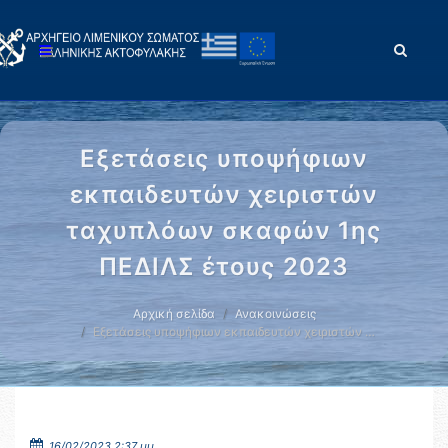
Εξετάσεις υποψήφιων
εκπαιδευτών χειριστών
ταχυπλόων σκαφών 1ης
ΠΕΔΙΛΣ έτους 2023
Αρχική σελίδα
Ανακοινώσεις
Εξετάσεις υποψήφιων εκπαιδευτών χειριστών …
16/02/2023 2:37 μμ.