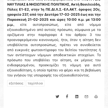
ΝΑΥΤΙΛΙΑΣ & ΝΗΣΙΩΤΙΚΗΣ ΠΟΛΙΤΙΚΗΣ, Ακτή Βασιλειάδη,
Πύλες Ε1-Ε2, στην 1η ΠΕ.ΔΙ.Λ.Σ.-ΕΛ.ΑΚΤ. όροφος 2Ος,
γραφείο 237, από την Δευτέρα 17-02-2025 έως και την
Παρασκευή 21-02-2025 και ώρες 10:00 π.μ. με 13:00
μ.μ.
, είτε αυτοπροσώπως, είτε από νόμιμα
εξουσιοδοτημένο από αυτούς πρόσωπο, σύμφωνα με τα
οριζόμενα στην παράγραφο 4 του άρθρου 3 του
προαναφερόμενου κανονισμού, ήτοι, όταν η αίτηση δεν
υποβάλλεται αυτοπροσώπως, πρέπει να συνοδεύεται
από ευκρινές φωτοαντίγραφο του δελτίου ταυτότητας ή
των αντίστοιχων νόμιμων αποδεικτικών στοιχείων. Το
πρόσωπο που υποβάλλει την αίτηση, εκ μέρους του
ενδιαφερομένου, προσκομίζει τη νόμιμη για αυτό
εξουσιοδότηση, η οποία πρέπει να φέρει και τη βεβαίωση
του γνήσιου της υπογραφής του εξουσιοδοτούντος.
εξετάσεις
ταχύπλοα