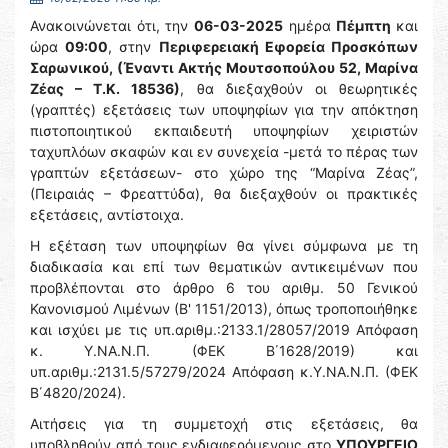
Ανακοινώνεται ότι, την
06-03-2025
ημέρα
Πέμπτη
και
ώρα
09:00
, στην
Περιφερειακή Εφορεία Προσκόπων
Σαρωνικού, (Έναντι Ακτής Μουτσοπούλου 52, Μαρίνα
Ζέας – Τ.Κ. 18536)
, θα διεξαχθούν οι θεωρητικές
(γραπτές) εξετάσεις των υποψηφίων για την απόκτηση
πιστοποιητικού εκπαιδευτή υποψηφίων χειριστών
ταχυπλόων σκαφών και εν συνεχεία -μετά το πέρας των
γραπτών εξετάσεων- στο χώρο της “Μαρίνα Ζέας”,
(Πειραιάς – Φρεαττύδα), θα διεξαχθούν οι πρακτικές
εξετάσεις, αντίστοιχα.
Η εξέταση των υποψηφίων θα γίνει σύμφωνα με τη
διαδικασία και επί των θεματικών αντικειμένων που
προβλέπονται στο άρθρο 6 του αριθμ. 50 Γενικού
Κανονισμού Λιμένων (Β' 1151/2013), όπως τροποποιήθηκε
και ισχύει με τις υπ.αριθμ.:2133.1/28057/2019 Απόφαση
κ. Υ.ΝΑ.Ν.Π. (ΦΕΚ Β΄1628/2019) και
υπ.αριθμ.:2131.5/57279/2024 Απόφαση κ.Υ.ΝΑ.Ν.Π. (ΦΕΚ
Β΄4820/2024).
Αιτήσεις για τη συμμετοχή στις εξετάσεις, θα
υποβληθούν από τους ενδιαφερόμενους στo
ΥΠΟΥΡΓΕΙΟ