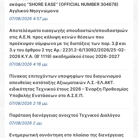
σκάφος ‘’SHORE EASE’’ (OFFICIAL NUMBER 304678)
Αγγλικού Νηογνώμονα
07/08/2026 4:57 μμ.
Αποτελέσματα εισαγωγής σπουδαστών/σπουδαστριών
στις Α.Ε.Ν. προς κάλυψη κενών θέσεων που
προέκυψαν σύμφωνα με τις διατάξεις των παρ. 3.β και
3.γ του άρθρου 2 της Αρ.: 2231.2-6/13092/2026/25-02-
2026 Κ.Υ.Α. (Β’ 1119) ακαδημαϊκού έτους 2026-2027
07/08/2026 4:16 μμ.
Πίνακας επιτυχόντων υποψηφίων του διαγωνισμού
απευθείας κατάταξης Αξιωματικών Λ.Σ.-ΕΛ.ΑΚΤ.
ειδικότητας Τεχνικού έτους 2026 – Έναρξη Προθεσμίας
Υποβολής Ενστάσεων στο Α.Σ.Ε.Π.
07/08/2026 2:18 μμ.
Παράταση διενέργειας ανοιχτού Τεχνικού Διαλόγου
07/08/2026 2 μμ.
Ενημερωτική συνάντηση στο πλαίσιο της διενέργειας