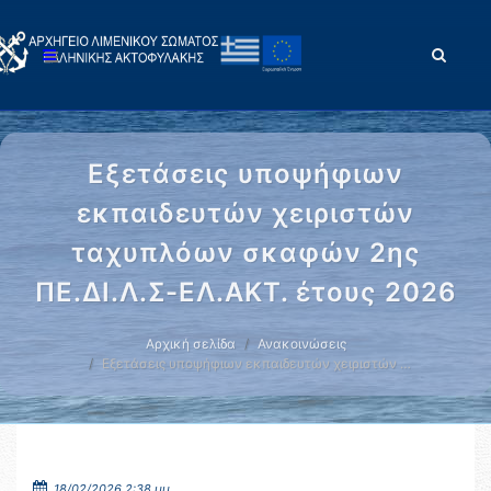
Εξετάσεις υποψήφιων
εκπαιδευτών χειριστών
ταχυπλόων σκαφών 2ης
ΠΕ.ΔΙ.Λ.Σ-ΕΛ.ΑΚΤ. έτους 2026
Αρχική σελίδα
Ανακοινώσεις
Εξετάσεις υποψήφιων εκπαιδευτών χειριστών …
18/02/2026 2:38 μμ.