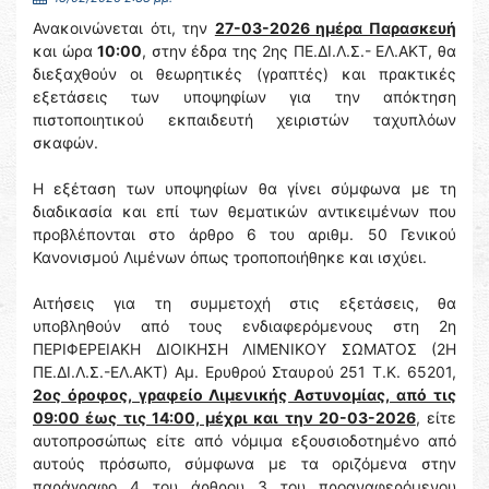
Ανακοινώνεται ότι, την
27-03-2026 ημέρα Παρασκευή
και ώρα
10:00
, στην έδρα της 2ης ΠΕ.ΔΙ.Λ.Σ.- ΕΛ.ΑΚΤ, θα
διεξαχθούν οι θεωρητικές (γραπτές) και πρακτικές
εξετάσεις των υποψηφίων για την απόκτηση
πιστοποιητικού εκπαιδευτή χειριστών ταχυπλόων
σκαφών.
Η εξέταση των υποψηφίων θα γίνει σύμφωνα με τη
διαδικασία και επί των θεματικών αντικειμένων που
προβλέπονται στο άρθρο 6 του αριθμ. 50 Γενικού
Κανονισμού Λιμένων όπως τροποποιήθηκε και ισχύει.
Αιτήσεις για τη συμμετοχή στις εξετάσεις, θα
υποβληθούν από τους ενδιαφερόμενους στη 2η
ΠΕΡΙΦΕΡΕΙΑΚΗ ΔΙΟΙΚΗΣΗ ΛΙΜΕΝΙΚΟΥ ΣΩΜΑΤΟΣ (2Η
ΠΕ.ΔΙ.Λ.Σ.-ΕΛ.ΑΚΤ) Αμ. Ερυθρού Σταυρού 251 Τ.Κ. 65201,
2oς όροφος, γραφείο Λιμενικής Αστυνομίας, από τις
09:00 έως τις 14:00, μέχρι και την 20-03-2026
, είτε
αυτοπροσώπως είτε από νόμιμα εξουσιοδοτημένο από
αυτούς πρόσωπο, σύμφωνα με τα οριζόμενα στην
παράγραφο 4 του άρθρου 3 του προαναφερόμενου