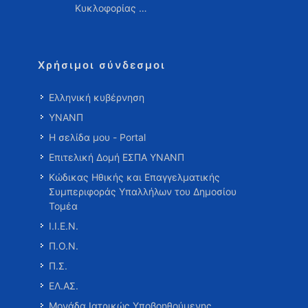
Κυκλοφορίας …
Χρήσιμοι σύνδεσμοι
Ελληνική κυβέρνηση
ΥΝΑΝΠ
Η σελίδα μου - Portal
Επιτελική Δομή ΕΣΠΑ ΥΝΑΝΠ
Κώδικας Ηθικής και Επαγγελματικής
Συμπεριφοράς Υπαλλήλων του Δημοσίου
Τομέα
Ι.Ι.Ε.Ν.
Π.Ο.Ν.
Π.Σ.
ΕΛ.ΑΣ.
Μονάδα Ιατρικώς Υποβοηθούμενης