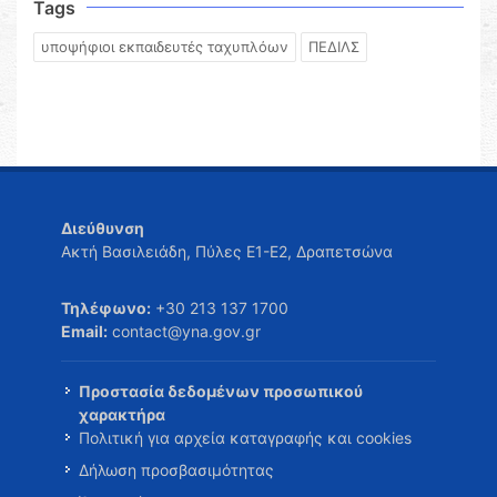
Tags
υποψήφιοι εκπαιδευτές ταχυπλόων
ΠΕΔΙΛΣ
Διεύθυνση
Ακτή Βασιλειάδη, Πύλες Ε1-Ε2, Δραπετσώνα
Τηλέφωνο:
+30 213 137 1700
Email:
contact@yna.gov.gr
Προστασία δεδομένων προσωπικού
χαρακτήρα
Πολιτική για αρχεία καταγραφής και cookies
Δήλωση προσβασιμότητας