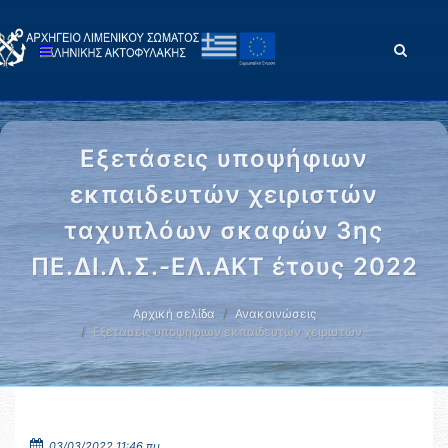
Εξετάσεις υποψήφιων
εκπαιδευτών χειριστών
ταχυπλόων σκαφών 3ης
ΠΕ.ΔΙ.Λ.Σ.-ΕΛ.ΑΚΤ έτους 2022
Αρχική σελίδα
Ανακοινώσεις
Εξετάσεις υποψήφιων εκπαιδευτών χειριστών …
03/03/2022 11:46 πμ.