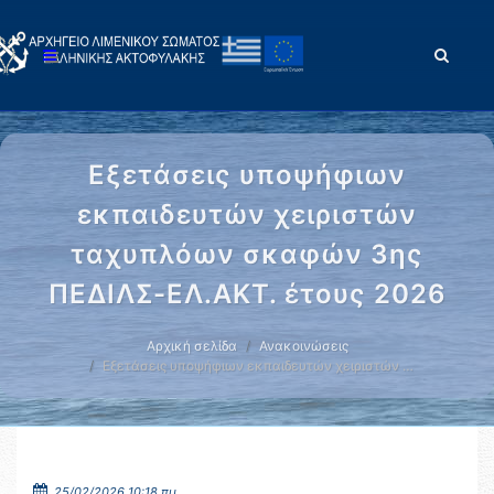
Εξετάσεις υποψήφιων
εκπαιδευτών χειριστών
ταχυπλόων σκαφών 3ης
ΠΕΔΙΛΣ-ΕΛ.ΑΚΤ. έτους 2026
Αρχική σελίδα
Ανακοινώσεις
Εξετάσεις υποψήφιων εκπαιδευτών χειριστών …
25/02/2026 10:18 πμ.