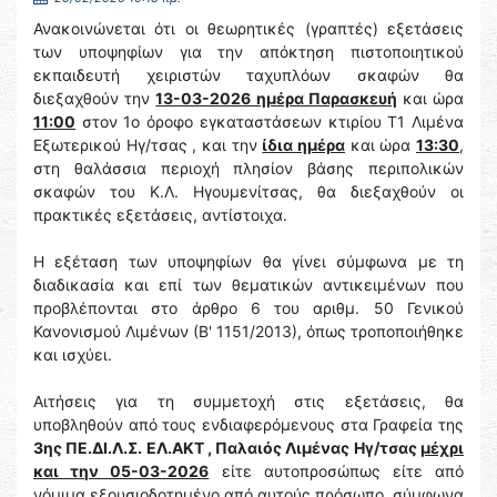
Ανακοινώνεται ότι οι θεωρητικές (γραπτές) εξετάσεις
των υποψηφίων για την απόκτηση πιστοποιητικού
εκπαιδευτή χειριστών ταχυπλόων σκαφών θα
διεξαχθούν την
13-03-2026 ημέρα Παρασκευή
και ώρα
11:00
στον 1ο όροφο εγκαταστάσεων κτιρίου Τ1 Λιμένα
Εξωτερικού Ηγ/τσας , και την
ίδια ημέρα
και ώρα
13:30
,
στη θαλάσσια περιοχή πλησίον βάσης περιπολικών
σκαφών του Κ.Λ. Ηγουμενίτσας, θα διεξαχθούν οι
πρακτικές εξετάσεις, αντίστοιχα.
Η εξέταση των υποψηφίων θα γίνει σύμφωνα με τη
διαδικασία και επί των θεματικών αντικειμένων που
προβλέπονται στο άρθρο 6 του αριθμ. 50 Γενικού
Κανονισμού Λιμένων (Β' 1151/2013), όπως τροποποιήθηκε
και ισχύει.
Αιτήσεις για τη συμμετοχή στις εξετάσεις, θα
υποβληθούν από τους ενδιαφερόμενους στα Γραφεία της
3ης ΠΕ.ΔΙ.Λ.Σ. ΕΛ.ΑΚΤ , Παλαιός Λιμένας Ηγ/τσας
μέχρι
και την 05-03-2026
είτε αυτοπροσώπως είτε από
νόμιμα εξουσιοδοτημένο από αυτούς πρόσωπο, σύμφωνα