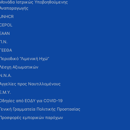
Μονάδα Ιατρικώς Υποβοηθούμενης
Αναπαραγωγής
UNHCR
CEPOL
ΕΑΑΝ
Π.Ν.
ΓΕΕΘΑ
Περιοδικό “Λιμενική Ηχώ”
Λέσχη Αξιωματικών
Ν.Ν.Α.
Αγγελίες προς Ναυτιλλομένους
Ε.Μ.Υ.
Οδηγίες από ΕΟΔΥ για COVID-19
Γενική Γραμματεία Πολιτικής Προστασίας
Προσφορές εμπορικών παρόχων