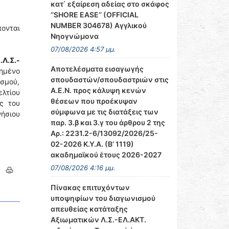
κατ΄ εξαίρεση αδείας στο σκάφος
‘’SHORE EASE’’ (OFFICIAL
NUMBER 304678) Αγγλικού
πονται
Νηογνώμονα
07/08/2026 4:57 μμ.
.Λ.Σ.-
Αποτελέσματα εισαγωγής
τημένο
σπουδαστών/σπουδαστριών στις
σμού,
Α.Ε.Ν. προς κάλυψη κενών
ελτίου
θέσεων που προέκυψαν
ς του
σύμφωνα με τις διατάξεις των
νήσιου
παρ. 3.β και 3.γ του άρθρου 2 της
Αρ.: 2231.2-6/13092/2026/25-
02-2026 Κ.Υ.Α. (Β’ 1119)
ακαδημαϊκού έτους 2026-2027
07/08/2026 4:16 μμ.
Πίνακας επιτυχόντων
υποψηφίων του διαγωνισμού
απευθείας κατάταξης
Αξιωματικών Λ.Σ.-ΕΛ.ΑΚΤ.