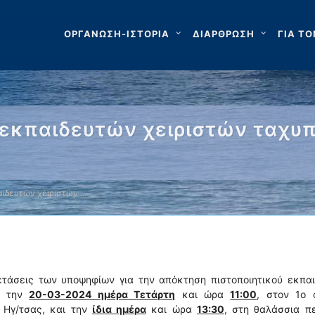
ΟΡΓΑΝΩΣΗ-ΙΣΤΟΡΙΑ
ΔΙΑΡΘΡΩΣΗ
ΓΙΑ ΤΟ
 εκπαιδευτών χειριστών ταχ
ιδευτών χειριστών …
ξετάσεις των υποψηφίων για την απόκτηση πιστοποιητικού εκπα
ν την
20-03-2024 ημέρα Τετάρτη
και ώρα
11:00
, στον 1ο 
 Ηγ/τσας, και την
ίδια ημέρα
και ώρα
13:30
, στη θαλάσσια π