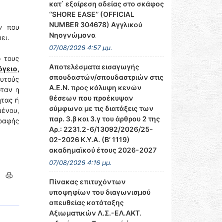
κατ΄ εξαίρεση αδείας στο σκάφος
‘’SHORE EASE’’ (OFFICIAL
NUMBER 304678) Αγγλικού
ν που
Νηογνώμονα
ει.
07/08/2026 4:57 μμ.
ό τους
Αποτελέσματα εισαγωγής
όγειο,
σπουδαστών/σπουδαστριών στις
αυτούς
Α.Ε.Ν. προς κάλυψη κενών
όταν η
θέσεων που προέκυψαν
ητας ή
σύμφωνα με τις διατάξεις των
μένου,
παρ. 3.β και 3.γ του άρθρου 2 της
γραφής
Αρ.: 2231.2-6/13092/2026/25-
02-2026 Κ.Υ.Α. (Β’ 1119)
ακαδημαϊκού έτους 2026-2027
07/08/2026 4:16 μμ.
Πίνακας επιτυχόντων
υποψηφίων του διαγωνισμού
απευθείας κατάταξης
Αξιωματικών Λ.Σ.-ΕΛ.ΑΚΤ.