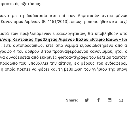
 πρακτικές εξετάσεις.
ωνα με τη διαδικασία και επί των θεματικών αντικειμένω
 Κανονισμού Λιμένων (Β΄ 1151/2013), όπως τροποποιήθηκε και ισχύ
, μετά των προβλεπόμενων δικαιολογητικών, θα υποβληθούν απ
(Δ/νση: Κεντρικός Προβλήτας Λιμένος Βόλου «Κτίριο Ιάσων» Ισ
0
, είτε αυτοπροσώπως, είτε από νόμιμα εξουσιοδοτημένο από 
ραφο 4 του άρθρου 3 του προαναφερόμενου κανονισμού, ήτοι, 
να συνοδεύεται από ευκρινές φωτοαντίγραφο του δελτίου ταυτότ
 πρόσωπο που υποβάλλει την αίτηση, εκ μέρους του ενδιαφερο
, η οποία πρέπει να φέρει και τη βεβαίωση του γνήσιου της υπο
Share: