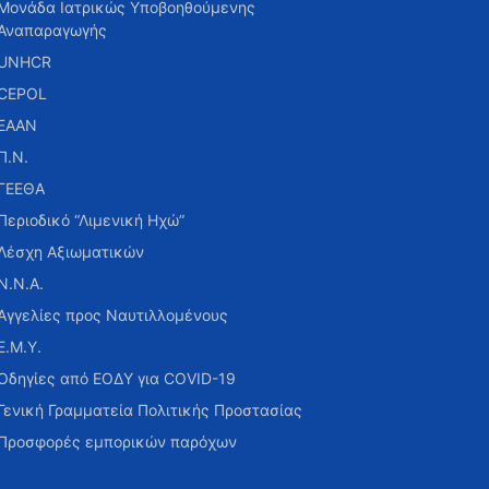
Μονάδα Ιατρικώς Υποβοηθούμενης
Αναπαραγωγής
UNHCR
CEPOL
ΕΑΑΝ
Π.Ν.
ΓΕΕΘΑ
Περιοδικό “Λιμενική Ηχώ”
Λέσχη Αξιωματικών
Ν.Ν.Α.
Αγγελίες προς Ναυτιλλομένους
Ε.Μ.Υ.
Οδηγίες από ΕΟΔΥ για COVID-19
Γενική Γραμματεία Πολιτικής Προστασίας
Προσφορές εμπορικών παρόχων