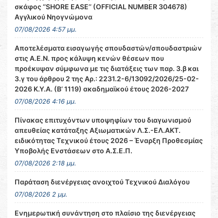
σκάφος ‘’SHORE EASE’’ (OFFICIAL NUMBER 304678)
Αγγλικού Νηογνώμονα
07/08/2026 4:57 μμ.
Αποτελέσματα εισαγωγής σπουδαστών/σπουδαστριών
στις Α.Ε.Ν. προς κάλυψη κενών θέσεων που
προέκυψαν σύμφωνα με τις διατάξεις των παρ. 3.β και
3.γ του άρθρου 2 της Αρ.: 2231.2-6/13092/2026/25-02-
2026 Κ.Υ.Α. (Β’ 1119) ακαδημαϊκού έτους 2026-2027
07/08/2026 4:16 μμ.
Πίνακας επιτυχόντων υποψηφίων του διαγωνισμού
απευθείας κατάταξης Αξιωματικών Λ.Σ.-ΕΛ.ΑΚΤ.
ειδικότητας Τεχνικού έτους 2026 – Έναρξη Προθεσμίας
Υποβολής Ενστάσεων στο Α.Σ.Ε.Π.
07/08/2026 2:18 μμ.
Παράταση διενέργειας ανοιχτού Τεχνικού Διαλόγου
07/08/2026 2 μμ.
Ενημερωτική συνάντηση στο πλαίσιο της διενέργειας