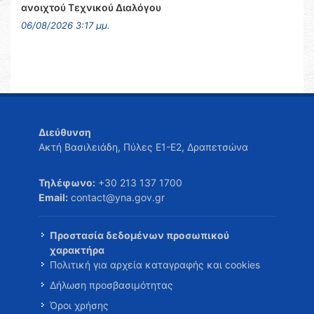
ανοιχτού Τεχνικού Διαλόγου
06/08/2026 3:17 μμ.
Διεύθυνση
Ακτή Βασιλειάδη, Πύλες Ε1-Ε2, Δραπετσώνα
Τηλέφωνο:
+30 213 137 1700
Email:
contact@yna.gov.gr
Προστασία δεδομένων προσωπικού
χαρακτήρα
Πολιτική για αρχεία καταγραφής και cookies
Δήλωση προσβασιμότητας
Όροι χρήσης