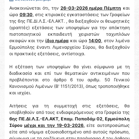
Ανακοινώνεται ότι, την
26-03-2026 ημέρα Πέμπτη
και
ώρα
09:30
, στις κτιριακές εγκαταστάσεις των Γραφείων
της 6ης ΠΕ.ΔΙ.Λ.Σ.-ΕΛ.ΑΚΤ. , θα διεξαχθούν οι θεωρητικές
(γραπτές) εξετάσεις των υποψηφίων για την απόκτηση
πιστοποιητικού εκπαιδευτή χειριστών ταχυπλόων
σκαφών και την
ίδια ημέρα
και ώρα
14:00
, στον λιμένα
Ερμούπολης έναντι Λιμεναρχείου Σύρου, θα διεξαχθούν
οι πρακτικές εξετάσεις, αντίστοιχα.
Η εξέταση των υποψηφίων θα γίνει σύμφωνα με τη
διαδικασία και επί των θεματικών αντικειμένων που
προβλέπονται στο άρθρο 6 του αριθμ. 50 Γενικού
Κανονισμού Λιμένων (Β' 1151/2013), όπως τροποποιήθηκε
και ισχύει.
Αιτήσεις για τη συμμετοχή στις εξετάσεις, θα
υποβληθούν από τους ενδιαφερόμενους στα Γραφεία της
6ης ΠΕ.ΔΙ.Λ.Σ.-ΕΛ.ΑΚΤ, Επαμ. Παπαδάμ 02, Ερμούπολη
Σύρου
μέχρι και την 19-03-2026
,
είτε αυτοπροσώπως
είτε από νόμιμα εξουσιοδοτημένο από αυτούς πρόσωπο,
σύμφωνα με τα οριζόμενα στην παράγραφο 4 του άρθρου