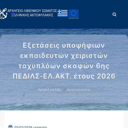
Εξετάσεις υποψήφιων
εκπαιδευτών χειριστών
ταχυπλόων σκαφών 6ης
ΠΕΔΙΛΣ-ΕΛ.ΑΚΤ. έτους 2026
Αρχική σελίδα
Ανακοινώσεις
Εξετάσεις υποψήφιων εκπαιδευτών χειριστών …
25/02/2026 μεσημέρι