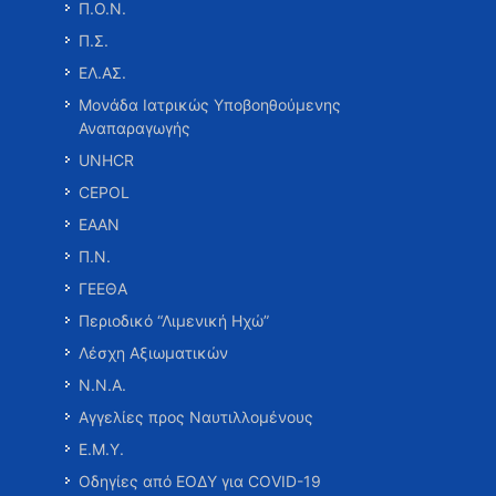
Π.Ο.Ν.
Π.Σ.
ΕΛ.ΑΣ.
Μονάδα Ιατρικώς Υποβοηθούμενης
Αναπαραγωγής
UNHCR
CEPOL
ΕΑΑΝ
Π.Ν.
ΓΕΕΘΑ
Περιοδικό “Λιμενική Ηχώ”
Λέσχη Αξιωματικών
Ν.Ν.Α.
Αγγελίες προς Ναυτιλλομένους
Ε.Μ.Υ.
Οδηγίες από ΕΟΔΥ για COVID-19