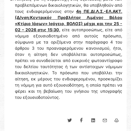
προβλεπόμενων δικαιολογητικών, θα υποβληθούν από
τους ενδιαφερόμενους στην
4η ΠΕ.ΔΙ.Λ.Σ.-ΕΛ.ΑΚΤ.
(Δ/νση:Κεντρικός Προβλήτας Λιμένος Βόλου
«Κτίριο Ιάσων» Ισόγειο, ΒΟΛΟΣ) μέχρι και την 25 -
02 – 2026 στις 15:30,
είτε αυτοπροσώπως, είτε από
νόμιμα εξουσιοδοτημένο από αυτούς πρόσωπο,
σύμφωνα με τα οριζόμενα στην παράγραφο 4 του
άρθρου 3 του προαναφερόμενου κανονισμού, ήτοι,
όταν η αίτηση δεν υποβάλλεται αυτοπροσώπως,
πρέπει να συνοδεύεται από ευκρινές φωτοαντίγραφο
του δελτίου ταυτότητας ή των αντίστοιχων νόμιμων
δικαιολογητικών. Το πρόσωπο που υποβάλλει την
αίτηση, εκ μέρους του ενδιαφερομένου, προσκομίζει
τη νόμιμη για αυτό εξουσιοδότηση, η οποία πρέπει να
φέρει και τη βεβαίωση του γνήσιου της υπογραφής
του εξουσιοδοτούντος.