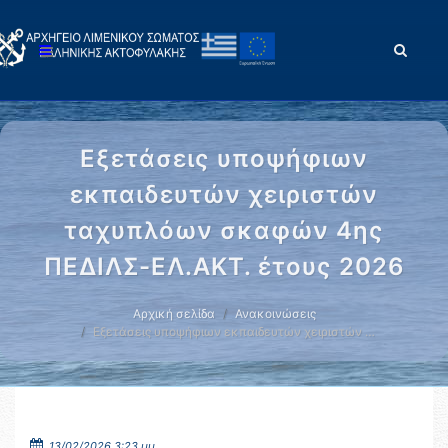
Εξετάσεις υποψήφιων
εκπαιδευτών χειριστών
ταχυπλόων σκαφών 4ης
ΠΕΔΙΛΣ-ΕΛ.ΑΚΤ. έτους 2026
Αρχική σελίδα
Ανακοινώσεις
Εξετάσεις υποψήφιων εκπαιδευτών χειριστών …
13/02/2026 3:23 μμ.