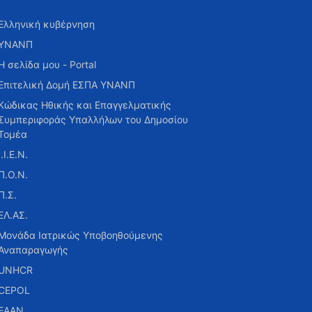
Ελληνική κυβέρνηση
ΥΝΑΝΠ
Η σελίδα μου - Portal
Επιτελική Δομή ΕΣΠΑ ΥΝΑΝΠ
Κώδικας Ηθικής και Επαγγελματικής
Συμπεριφοράς Υπαλλήλων του Δημοσίου
Τομέα
Ι.Ι.Ε.Ν.
Π.Ο.Ν.
Π.Σ.
ΕΛ.ΑΣ.
Μονάδα Ιατρικώς Υποβοηθούμενης
Αναπαραγωγής
UNHCR
CEPOL
ΕΑΑΝ