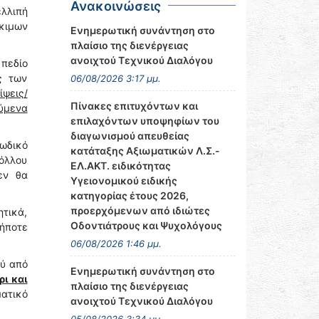
Ανακοινώσεις
ελλιπή
όκιμων
Ενημερωτική συνάντηση στο
πλαίσιο της διενέργειας
ανοιχτού Τεχνικού Διαλόγου
 πεδίο
ς των
06/08/2026 3:17 μμ.
ψεις/
Πίνακες επιτυχόντων και
ύμενα
επιλαχόντων υποψηφίων του
διαγωνισμού απευθείας
κωδικό
κατάταξης Αξιωματικών Λ.Σ.-
κόλλου
ΕΛ.ΑΚΤ. ειδικότητας
εν θα
Υγειονομικού ειδικής
κατηγορίας έτους 2026,
προερχόμενων από ιδιώτες
τικά,
Οδοντιάτρους και Ψυχολόγους
ήποτε
06/08/2026 1:46 μμ.
ύ από
Ενημερωτική συνάντηση στο
ρι και
πλαίσιο της διενέργειας
ματικό
ανοιχτού Τεχνικού Διαλόγου