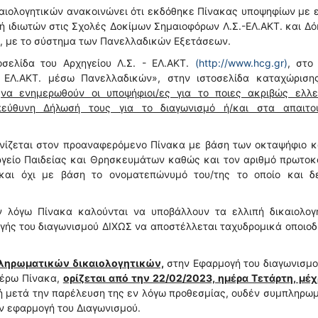
αιολογητικών ανακοινώνει ότι εκδόθηκε Πίνακας υποψηφίων με 
γή ιδιωτών στις Σχολές Δοκίμων Σημαιοφόρων Λ.Σ.-ΕΛ.ΑΚΤ. και Δ
, με το σύστημα των Πανελλαδικών Εξετάσεων.
σελίδα του Αρχηγείου Λ.Σ. - ΕΛ.ΑΚΤ.
(http://www.hcg.gr)
, στο
- ΕΛ.ΑΚΤ. μέσω Πανελλαδικών», στην ιστοσελίδα καταχώριση
υ
να ενημερωθούν οι υποψήφιοι/ες για το ποιες ακριβώς ελλεί
εύθυνη Δήλωσή τους για το διαγωνισμό ή/και στα απαιτο
ανίζεται στον προαναφερόμενο Πίνακα με βάση των οκταψήφιο 
υργείο Παιδείας και Θρησκευμάτων καθώς και τον αριθμό πρωτο
(και όχι με βάση το ονοματεπώνυμό του/της το οποίο και δ
ν λόγω Πίνακα καλούνται να υποβάλλουν τα ελλιπή δικαιολογη
ής του διαγωνισμού ΔΙΧΩΣ να αποστέλλεται ταχυδρομικά οποιοδ
ληρωματικών δικαιολογητικών,
στην Εφαρμογή του διαγωνισμο
τέρω Πίνακα,
ορίζεται από την 22/02/2023, ημέρα Τετάρτη, μέχ
 ή μετά την παρέλευση της εν λόγω προθεσμίας, ουδέν συμπληρω
ν εφαρμογή του Διαγωνισμού.