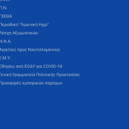
Π.Ν.
ΓΕΕΘΑ
Περιοδικό “Λιμενική Ηχώ”
Λέσχη Αξιωματικών
Ν.Ν.Α.
Αγγελίες προς Ναυτιλλομένους
Ε.Μ.Υ.
Οδηγίες από ΕΟΔΥ για COVID-19
Γενική Γραμματεία Πολιτικής Προστασίας
Προσφορές εμπορικών παρόχων