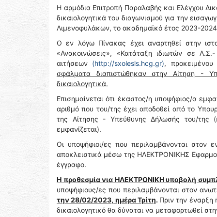
Η αρμόδια Επιτροπή Παραλαβής και Ελέγχου Δικ
δικαιολογητικά του διαγωνισμού για την εισαγω
Λιμενοφυλάκων, το ακαδημαϊκό έτος 2023-2024
Ο εν λόγω Πίνακας έχει αναρτηθεί στην ιστο
«Ανακοινώσεις», «Κατάταξη ιδιωτών σε Λ.Σ.
αιτήσεων
(http://sxolesls.hcg.gr)
, προκειμένο
σφάλματα διαπιστώθηκαν στην Αίτηση - Υπ
δικαιολογητικά.
Επισημαίνεται ότι έκαστος/η υποψήφιος/α εμφ
αριθμό που του/της έχει αποδοθεί από το Υπο
της Αίτησης - Υπεύθυνης Δήλωσής του/της 
εμφανίζεται).
Οι υποψήφιοι/ες που περιλαμβάνονται στον ε
αποκλειστικά μέσω της ΗΛΕΚΤΡΟΝΙΚΗΣ Εφαρμογ
έγγραφο.
Η προθεσμία νια ΗΛΕΚΤΡΟΝΙΚΗ υποβολή συμπ
υποψήφιους/ες που περιλαμβάνονται στον ανω
την 28/02/2023, ημέρα Τρίτη
.
Πριν την έναρξη
δικαιολογητικό θα δύναται να μεταφορτωθεί στη