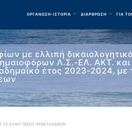
ΟΡΓΑΝΩΣΗ-ΙΣΤΟΡΙΑ
ΔΙΑΡΘΡΩΣΗ
ΓΙΑ ΤΟ
ίων με ελλιπή δικαιολογητικά
ημαιοφόρων Λ.Σ.-ΕΛ. ΑΚΤ. κα
αδημαϊκό έτος 2023-2024, με
σεων
 με …
ΣΕ ΛΣ-ΕΛΑΚΤ ΜΕΣΩ ΠΑΝΕΛΛΑΔΙΚΩΝ