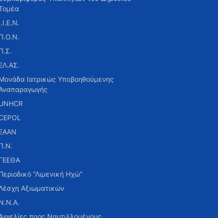
Τομέα
Ι.Ι.Ε.Ν.
Π.Ο.Ν.
Π.Σ.
ΕΛ.ΑΣ.
Μονάδα Ιατρικώς Υποβοηθούμενης
Αναπαραγωγής
UNHCR
CEPOL
ΕΑΑΝ
Π.Ν.
ΓΕΕΘΑ
Περιοδικό “Λιμενική Ηχώ”
Λέσχη Αξιωματικών
Ν.Ν.Α.
Αγγελίες προς Ναυτιλλομένους