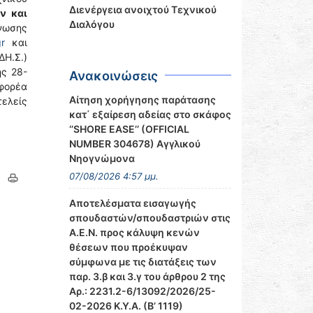
Διενέργεια ανοιχτού Τεχνικού
ν και
Διαλόγου
νωσης
r
και
.Σ.)
ς 28-
Ανακοινώσεις
φορέα
Αίτηση χορήγησης παράτασης
τελείς
κατ΄ εξαίρεση αδείας στο σκάφος
‘’SHORE EASE’’ (OFFICIAL
NUMBER 304678) Αγγλικού
Νηογνώμονα
07/08/2026 4:57 μμ.
Αποτελέσματα εισαγωγής
σπουδαστών/σπουδαστριών στις
Α.Ε.Ν. προς κάλυψη κενών
θέσεων που προέκυψαν
σύμφωνα με τις διατάξεις των
παρ. 3.β και 3.γ του άρθρου 2 της
Αρ.: 2231.2-6/13092/2026/25-
02-2026 Κ.Υ.Α. (Β’ 1119)