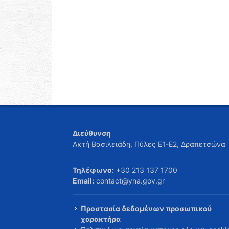
Διεύθυνση
Ακτή Βασιλειάδη, Πύλες Ε1-Ε2, Δραπετσώνα
Τηλέφωνο:
+30 213 137 1700
Email:
contact@yna.gov.gr
Προστασία δεδομένων προσωπικού
χαρακτήρα