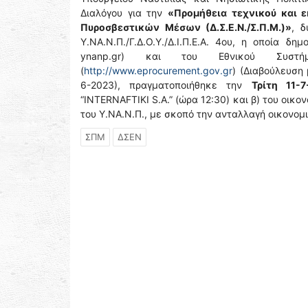
Διαλόγου για την
«Προμήθεια τεχνικού και ε
Πυροσβεστικών Μέσων (Δ.Σ.Ε.Ν./Σ.Π.Μ.)»
, δ
Υ.ΝΑ.Ν.Π./Γ.Δ.Ο.Υ./Δ.Ι.Π.Ε.Α. 4ου, η οποία 
ynanp.gr) και του Εθνικού Συστήμα
(
http://www.eprocurement.gov.gr
) (Διαβούλευση
6-2023), πραγματοποιήθηκε την
Τρίτη 11-7
“INTERNAFTIKI S.A.” (ώρα 12:30) και β) του οικ
του Υ.ΝΑ.Ν.Π., με σκοπό την ανταλλαγή οικονομ
ΣΠΜ
ΔΣΕΝ