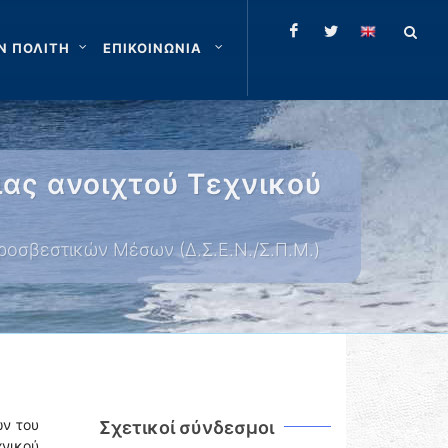
Ν ΠΟΛΙΤΗ
ΕΠΙΚΟΙΝΩΝΙΑ
ιας ανοιχτού Τεχνικού
υροσβεστικών Μέσων (Δ.Σ.Ε.Ν./Σ.Π.Μ.)
ών του
Σχετικοί σύνδεσμοι
νικού