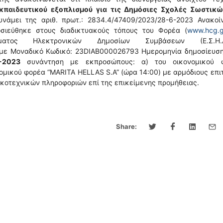
κπαιδευτικού εξοπλισμού για τις Δημόσιες Σχολές Σωστικώ
υνάμει της αριθ. πρωτ.: 2834.4/47409/2023/28-6-2023 Ανακοί
δημοσιεύθηκε στους διαδικτυακούς τόπους του Φορέα (
www.hcg.g
τος Ηλεκτρονικών Δημοσίων Συμβάσεων (Ε.Σ.Η.ΔΗ
 με Μοναδικό Κωδικό: 23DIAB000026793 Ημερομηνία δημοσίευση
-2023
συνάντηση με εκπροσώπους: α) του οικονομικού 
ονομικού φορέα “MARITA HELLAS S.A” (ώρα 14:00) με αρμόδιους επι
ικοτεχνικών πληροφοριών επί της επικείμενης προμήθειας.
Share: