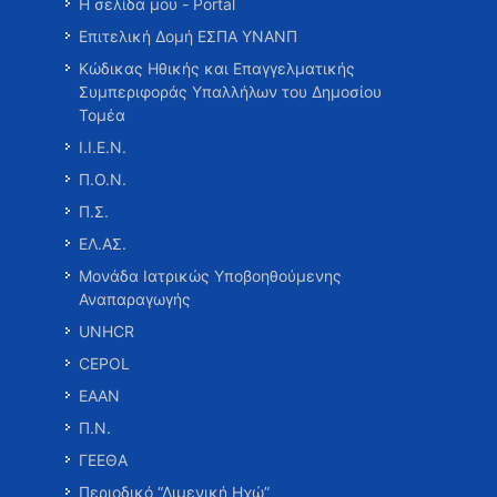
Η σελίδα μου - Portal
Επιτελική Δομή ΕΣΠΑ ΥΝΑΝΠ
Κώδικας Ηθικής και Επαγγελματικής
Συμπεριφοράς Υπαλλήλων του Δημοσίου
Τομέα
Ι.Ι.Ε.Ν.
Π.Ο.Ν.
Π.Σ.
ΕΛ.ΑΣ.
Μονάδα Ιατρικώς Υποβοηθούμενης
Αναπαραγωγής
UNHCR
CEPOL
ΕΑΑΝ
Π.Ν.
ΓΕΕΘΑ
Περιοδικό “Λιμενική Ηχώ”