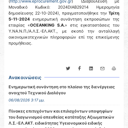
(
http://www.eprocurement.gov.gr
) (Διαβούλευση με
Μοναδικό Κωδικό: 2024DIAB29214 Ημερομηνία
δημοσίευσης 22-10-2024), πραγματοποιήθηκε την
Τρίτη
5-11-2024
ενημερωτική συνάντηση εκπροσώπων της
εταιρίας «
OCEANKING
S.A.
» στις εγκαταστάσεις του
Υ.ΝΑ.Ν.Π./Α.Λ.Σ.-ΕΛ.ΑΚΤ., με σκοπό την ανταλλαγή
οικονομικοτεχνικών πληροφοριών επί της επικείμενης
προμήθειας.
Ανακοινώσεις
Ενημερωτική συνάντηση στο πλαίσιο της διενέργειας
ανοιχτού Τεχνικού Διαλόγου
06/08/2026 3:17 μμ.
Πίνακες επιτυχόντων και επιλαχόντων υποψηφίων
του διαγωνισμού απευθείας κατάταξης Αξιωματικών
Λ.Σ.-ΕΛ.ΑΚΤ. ειδικότητας Υγειονομικού ειδικής