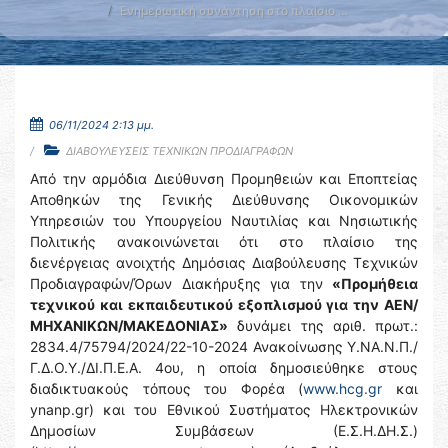
Ενημερωτική συνάντηση στο πλαίσιο …
06/11/2024 2:13 μμ.
ΔΙΑΒΟΥΛΕΥΣΕΙΣ ΤΕΧΝΙΚΩΝ ΠΡΟΔΙΑΓΡΑΦΩΝ
Από την αρμόδια Διεύθυνση Προμηθειών και Εποπτείας
Αποθηκών της Γενικής Διεύθυνσης Οικονομικών
Υπηρεσιών του Υπουργείου Ναυτιλίας και Νησιωτικής
Πολιτικής ανακοινώνεται ότι στο πλαίσιο της
διενέργειας ανοιχτής Δημόσιας Διαβούλευσης Τεχνικών
Προδιαγραφών/Όρων Διακήρυξης για την
«Προμήθεια
τεχνικού και εκπαιδευτικού εξοπλισμού για την ΑΕΝ/
ΜΗΧΑΝΙΚΩΝ/ΜΑΚΕΔΟΝΙΑΣ»
δυνάμει της αριθ. πρωτ.:
2834.4/75794/2024/22-10-2024 Ανακοίνωσης Υ.ΝΑ.Ν.Π./
Γ.Δ.Ο.Υ./ΔΙ.Π.Ε.Α. 4ου, η οποία δημοσιεύθηκε στους
διαδικτυακούς τόπους του Φορέα (
www.hcg.gr
και
ynanp.gr) και του Εθνικού Συστήματος Ηλεκτρονικών
Δημοσίων Συμβάσεων (Ε.Σ.Η.ΔΗ.Σ.)