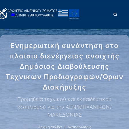
Ενημερωτική συνάντηση στο
πλαίσιο διενέργειας ανοιχτής
Δημόσιας Διαβούλευσης
Τεχνικών Προδιαγραφών/Όρων
Διακήρυξης
Προμήθεια τεχνικού και εκπαιδευτικού
εξοπλισμού για την ΑΕΝ/ΜΗΧΑΝΙΚΩΝ/
ΜΑΚΕΔΟΝΙΑΣ
Αρχική σελίδα
Ανακοινώσεις