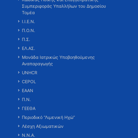
Συμπεριφοράς Υπαλλήλων του Δημοσίου
Τομέα
Ι.Ι.Ε.Ν.
Π.Ο.Ν.
Π.Σ.
ΕΛ.ΑΣ.
Μονάδα Ιατρικώς Υποβοηθούμενης
Αναπαραγωγής
UNHCR
CEPOL
ΕΑΑΝ
Π.Ν.
ΓΕΕΘΑ
Περιοδικό “Λιμενική Ηχώ”
Λέσχη Αξιωματικών
Ν.Ν.Α.