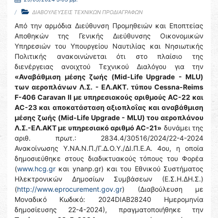
ΔΙΑΒΟΥΛΕΥΣΕΙΣ ΤΕΧΝΙΚΩΝ ΠΡΟΔΙΑΓΡΑΦΩΝ
Από την αρμόδια Διεύθυνση Προμηθειών και Εποπτείας
Αποθηκών της Γενικής Διεύθυνσης Οικονομικών
Υπηρεσιών του Υπουργείου Ναυτιλίας και Νησιωτικής
Πολιτικής ανακοινώνεται ότι στο πλαίσιο της
διενέργειας ανοιχτού Τεχνικού Διαλόγου για την
«Αναβάθμιση μέσης ζωής (Mid-Life Upgrade - MLU)
των αεροπλάνων Λ.Σ. - ΕΛ.ΑΚΤ. τύπου Cessna-Reims
F-406 Caravan II με υπηρεσιακούς αριθμούς AC-22 και
AC-23 και αποκατάσταση αξιοπλοΐας και αναβάθμιση
μέσης ζωής
(Mid-Life Upgrade - MLU) του αεροπλάνου
Λ.Σ.-ΕΛ.ΑΚΤ με υπηρεσιακό αριθμό AC-21»
δυνάμει της
αριθ. πρωτ.: 2834.4/30516/2024/22-4-2024
Ανακοίνωσης Υ.ΝΑ.Ν.Π./Γ.Δ.Ο.Υ./ΔΙ.Π.Ε.Α. 4ου, η οποία
δημοσιεύθηκε στους διαδικτυακούς τόπους του Φορέα
(
www.hcg.gr
και ynanp.gr) και του Εθνικού Συστήματος
Ηλεκτρονικών Δημοσίων Συμβάσεων (Ε.Σ.Η.ΔΗ.Σ.)
(
http://www.eprocurement.gov.gr
) (Διαβούλευση με
Μοναδικό Κωδικό: 2024DIAB28240 Ημερομηνία
δημοσίευσης 22-4-2024), πραγματοποιήθηκε την