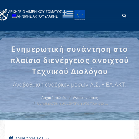
Ενημερωτική συνάντηση στο
πλαίσιο διενέργειας ανοιχτού
Τεχνικού Διαλόγου
Αναβάθμιση εναέριων μέσων Λ.Σ. - ΕΛ.ΑΚΤ.
Αρχική σελίδα
Ανακοινώσεις
Ενημερωτική συνάντηση στο πλαίσιο …
29/05/2024 3:03 μμ.