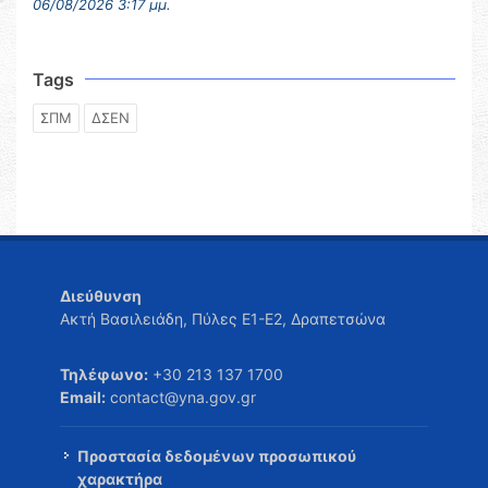
06/08/2026 3:17 μμ.
Tags
ΣΠΜ
ΔΣΕΝ
Διεύθυνση
Ακτή Βασιλειάδη, Πύλες Ε1-Ε2, Δραπετσώνα
Τηλέφωνο:
+30 213 137 1700
Email:
contact@yna.gov.gr
Προστασία δεδομένων προσωπικού
χαρακτήρα