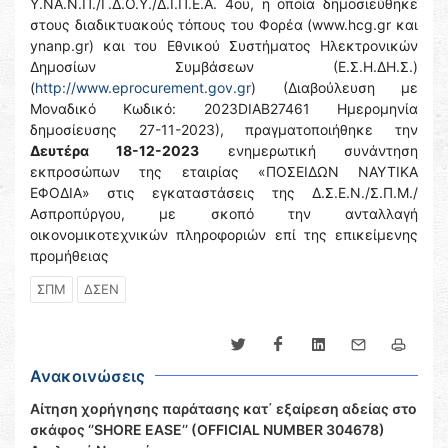
Υ.ΝΑ.Ν.Π./Γ.Δ.Ο.Υ./Δ.Ι.Π.Ε.Α. 4ου, η οποία δημοσιεύθηκε
στους διαδικτυακούς τόπους του Φορέα (www.hcg.gr και
ynanp.gr) και του Εθνικού Συστήματος Ηλεκτρονικών
Δημοσίων Συμβάσεων (Ε.Σ.Η.ΔΗ.Σ.)
(
http://www.eprocurement.gov.gr
) (Διαβούλευση με
Μοναδικό Κωδικό: 2023DIAB27461 Ημερομηνία
δημοσίευσης 27-11-2023), πραγματοποιήθηκε την
Δευτέρα 18-12-2023
ενημερωτική συνάντηση
εκπροσώπων της εταιρίας «ΠΟΣΕΙΔΩΝ ΝΑΥΤΙΚΑ
ΕΦΟΔΙΑ» στις εγκαταστάσεις της Δ.Σ.Ε.Ν./Σ.Π.Μ./
Ασπροπύργου, με σκοπό την ανταλλαγή
οικονομικοτεχνικών πληροφοριών επί της επικείμενης
προμήθειας
ΣΠΜ
ΔΣΕΝ
Ανακοινώσεις
Αίτηση χορήγησης παράτασης κατ΄ εξαίρεση αδείας στο
σκάφος ‘’SHORE EASE’’ (OFFICIAL NUMBER 304678)