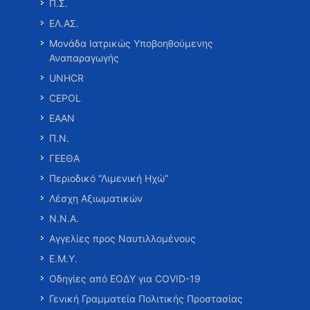
Π.Σ.
ΕΛ.ΑΣ.
Μονάδα Ιατρικώς Υποβοηθούμενης
Αναπαραγωγής
UNHCR
CEPOL
ΕΑΑΝ
Π.Ν.
ΓΕΕΘΑ
Περιοδικό “Λιμενική Ηχώ”
Λέσχη Αξιωματικών
Ν.Ν.Α.
Αγγελίες προς Ναυτιλλομένους
Ε.Μ.Υ.
Οδηγίες από ΕΟΔΥ για COVID-19
Γενική Γραμματεία Πολιτικής Προστασίας