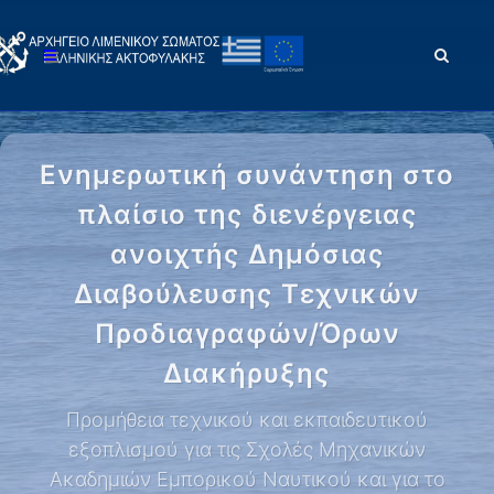
Ενημερωτική συνάντηση στο
πλαίσιο της διενέργειας
ανοιχτής Δημόσιας
Διαβούλευσης Τεχνικών
Προδιαγραφών/Όρων
Διακήρυξης
Προμήθεια τεχνικού και εκπαιδευτικού
εξοπλισμού για τις Σχολές Μηχανικών
Ακαδημιών Εμπορικού Ναυτικού και για το