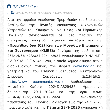
23/01/2025 1:40 μμ.
ΔΙΑΒΟΥΛΕΥΣΕΙΣ ΤΕΧΝΙΚΩΝ ΠΡΟΔΙΑΓΡΑΦΩΝ
Από την αρμόδια Διεύθυνση Προμηθειών και Εποπτείας
Αποθηκών της Γενικής Διεύθυνσης Οικονομικών
Υπηρεσιών του Υπουργείου Ναυτιλίας και Νησιωτικής
Πολιτικής ανακοινώνεται ότι στο πλαίσιο της
διενέργειας ανοιχτού Τεχνικού Διαλόγου για την
«Προμήθεια δύο (02) Κινητών Μονάδων Επιτήρησης
και Συντονισμού (ΚΜΕΣ)»
δυνάμει της αριθ. πρωτ.:
2834.4/86142/2024/29-11-2024 Ανακοίνωσης Υ.ΝΑ.Ν.Π./
Γ.Δ.Ο.Υ./Δ.Ι.Π.Ε.Α. 4ου-2ου, η οποία δημοσιεύθηκε στους
διαδικτυακούς τόπους του Φορέα (
www.hcg.gr
και
ynanp.gr) και του Εθνικού Συστήματος Ηλεκτρονικών
Δημοσίων Συμβάσεων (Ε.Σ.Η.ΔΗ.Σ.)
(
http://www.eprocurement.gov.gr)
(Διαβούλευση με
Μοναδικό Κωδικό: 2024DIAB29486, Ημερομηνία
δημοσίευσης 29-11-2024) και της αριθ. πρωτ:
2834.4/91273/2024/19-12-2024 Ανακοίνωσης
παράτασης του Τεχνικού Διαλόγου έως την 24-1-2025,
πραγματοποιήθηκε την
Πέμπτη 23-1-2025
ενημερωτική