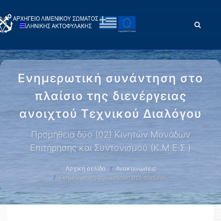
Ενημερωτική συνάντηση στο
πλαίσιο της διενέργειας
ανοιχτού Τεχνικού Διαλόγου
Προμήθεια δύο (02) Κινητών Μονάδων
Επιτήρησης και Συντονισμού (Κ.Μ.Ε.Σ.)
Αρχική σελίδα
Ανακοινώσεις
Ενημερωτική συνάντηση στο πλαίσιο …