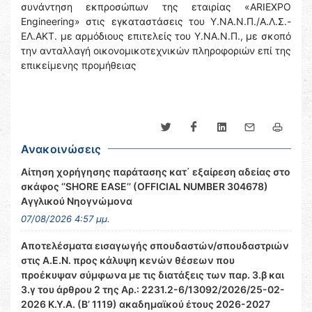
συνάντηση εκπροσώπων της εταιρίας «ARIEXPO
Engineering» στις εγκαταστάσεις του Υ.ΝΑ.Ν.Π./Α.Λ.Σ.-
ΕΛ.ΑΚΤ. με αρμόδιους επιτελείς του Υ.ΝΑ.Ν.Π., με σκοπό
την ανταλλαγή οικονομικοτεχνικών πληροφοριών επί της
επικείμενης προμήθειας
Ανακοινώσεις
Αίτηση χορήγησης παράτασης κατ΄ εξαίρεση αδείας στο
σκάφος ‘’SHORE EASE’’ (OFFICIAL NUMBER 304678)
Αγγλικού Νηογνώμονα
07/08/2026 4:57 μμ.
Αποτελέσματα εισαγωγής σπουδαστών/σπουδαστριών
στις Α.Ε.Ν. προς κάλυψη κενών θέσεων που
προέκυψαν σύμφωνα με τις διατάξεις των παρ. 3.β και
3.γ του άρθρου 2 της Αρ.: 2231.2-6/13092/2026/25-02-
2026 Κ.Υ.Α. (Β’ 1119) ακαδημαϊκού έτους 2026-2027