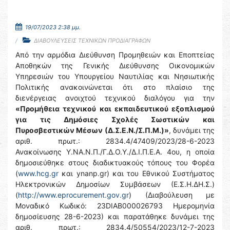
19/07/2023 2:38 μμ.
ΔΙΑΒΟΥΛΕΥΣΕΙΣ ΤΕΧΝΙΚΩΝ ΠΡΟΔΙΑΓΡΑΦΩΝ
Από την αρμόδια Διεύθυνση Προμηθειών και Εποπτείας
Αποθηκών της Γενικής Διεύθυνσης Οικονομικών
Υπηρεσιών του Υπουργείου Ναυτιλίας και Νησιωτικής
Πολιτικής ανακοινώνεται ότι στο πλαίσιο της
διενέργειας ανοιχτού τεχνικού διαλόγου για την
«Προμήθεια τεχνικού και εκπαιδευτικού εξοπλισμού
για τις Δημόσιες Σχολές Σωστικών και
Πυροσβεστικών Μέσων (Δ.Σ.Ε.Ν./Σ.Π.Μ.)»
, δυνάμει της
αριθ. πρωτ.: 2834.4/47409/2023/28-6-2023
Ανακοίνωσης Υ.ΝΑ.Ν.Π./Γ.Δ.Ο.Υ./Δ.Ι.Π.Ε.Α. 4ου, η οποία
δημοσιεύθηκε στους διαδικτυακούς τόπους του Φορέα
(
www.hcg.gr
και ynanp.gr) και του Εθνικού Συστήματος
Ηλεκτρονικών Δημοσίων Συμβάσεων (Ε.Σ.Η.ΔΗ.Σ.)
(
http://www.eprocurement.gov.gr
) (Διαβούλευση με
Μοναδικό Κωδικό: 23DIAB000026793 Ημερομηνία
δημοσίευσης 28-6-2023) και παρατάθηκε δυνάμει της
αριθ. πρωτ.: 2834.4/50554/2023/12-7-2023