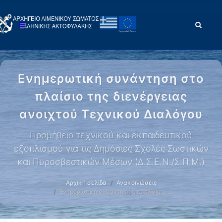
Ενημερωτική συνάντηση στο
πλαίσιο της διενέργειας
ανοιχτού Τεχνικού Διαλόγου
Προμήθεια τεχνικού και εκπαιδευτικού
εξοπλισμού για τις Δημόσιες Σχολές Σωστικών
και Πυροσβεστικών Μέσων (Δ.Σ.Ε.Ν./Σ.Π.Μ.)
Αρχική σελίδα
Ανακοινώσεις
Ενημερωτική συνάντηση στο πλαίσιο …