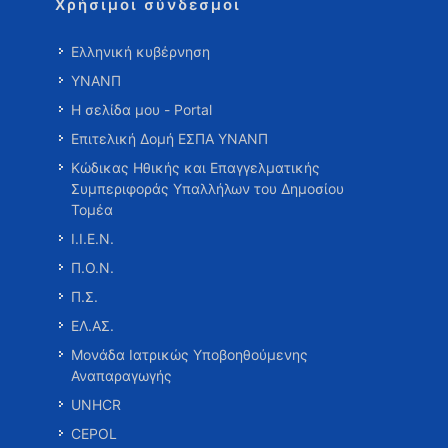
Χρήσιμοι σύνδεσμοι
Ελληνική κυβέρνηση
ΥΝΑΝΠ
Η σελίδα μου - Portal
Επιτελική Δομή ΕΣΠΑ ΥΝΑΝΠ
Κώδικας Ηθικής και Επαγγελματικής
Συμπεριφοράς Υπαλλήλων του Δημοσίου
Τομέα
Ι.Ι.Ε.Ν.
Π.Ο.Ν.
Π.Σ.
ΕΛ.ΑΣ.
Μονάδα Ιατρικώς Υποβοηθούμενης
Αναπαραγωγής
UNHCR
CEPOL