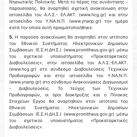
Νησιωτικής Πολιτικής. Μετά το πέρας της συνάντησης -
παρουσίασης, θα αναρτηθεί σχετική ανακοίνωση στην
ιστοσελίδα του Α.Λ.Σ.- ΕΛ.ΑΚΤ. (www.hcg.gr) και στην
ιστοσελίδα του Y.NA.N.Π. (www.ynanp.gr) την ημέρα
κατά την οποία αυτή πραγματοποιήθηκε.
5.
Η παρούσα ανακοίνωση θα αναρτηθεί στον ιστότοπο
του Εθνικού Συστήματος Ηλεκτρονικών Δημοσίων
Συμβάσεων (Ε.Σ.Η.ΔΗ.Σ.) (www.promitheus.gov.gr) μέσω
του σχετικού υποσυστήματος «Προκαταρκτικές
Διαβουλεύσεις», στην ιστοσελίδα του Α.Λ.Σ.-ΕΛ.ΑΚΤ.
(www.hcg.gr) στο σύνδεσμο Διαβουλεύσεις Τεχνικών
Προδιαγραφών και στην ιστοσελίδα του Y.NA.N.Π.
(www.ynanp.gr) στο σύνδεσμο Ανακοινώσεις Διαγωνισμοί
- Διαβουλεύσεις. Το τεύχος των Τεχνικών
Προδιαγραφών, οι όροι διακήρυξης και ο Πίνακας
Στοιχείων Έργου θα αναρτηθούν στον ιστότοπο του
Εθνικού Συστήματος Ηλεκτρονικών Δημοσίων
Συμβάσεων (Ε.Σ.Η.ΔΗ.Σ.) (www.promitheus.gov.gr) μέσω
του σχετικού υποσυστήματος «Προκαταρκτικές
Διαβουλεύσεις».