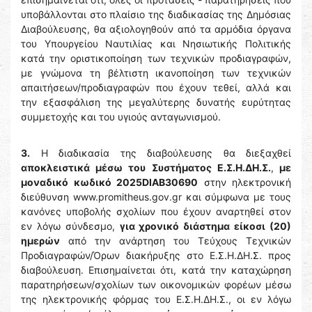
υποβάλλονται στο πλαίσιο της διαδικασίας της Δημόσιας
Διαβούλευσης, θα αξιολογηθούν από τα αρμόδια όργανα
του Υπουργείου Ναυτιλίας και Νησιωτικής Πολιτικής
κατά την οριστικοποίηση των τεχνικών προδιαγραφών,
με γνώμονα τη βέλτιστη ικανοποίηση των τεχνικών
απαιτήσεων/προδιαγραφών που έχουν τεθεί, αλλά και
την εξασφάλιση της μεγαλύτερης δυνατής ευρύτητας
συμμετοχής και του υγιούς ανταγωνισμού.
3.
Η διαδικασία της διαβούλευσης θα διεξαχθεί
αποκλειστικά μέσω του Συστήματος Ε.Σ.Η.ΔΗ.Σ.
,
με
μοναδικό κωδικό 2025DIAB30690
στην ηλεκτρονική
διεύθυνση www.promitheus.gov.gr και σύμφωνα με τους
κανόνες υποβολής σχολίων που έχουν αναρτηθεί στον
εν λόγω σύνδεσμο,
για χρονικό διάστημα είκοσι (20)
ημερών
από την ανάρτηση του Τεύχους Τεχνικών
Προδιαγραφών/Όρων διακήρυξης στο Ε.Σ.Η.ΔΗ.Σ. προς
διαβούλευση. Επισημαίνεται ότι, κατά την καταχώρηση
παρατηρήσεων/σχολίων των οικονομικών φορέων μέσω
της ηλεκτρονικής φόρμας του Ε.Σ.Η.ΔΗ.Σ., οι εν λόγω