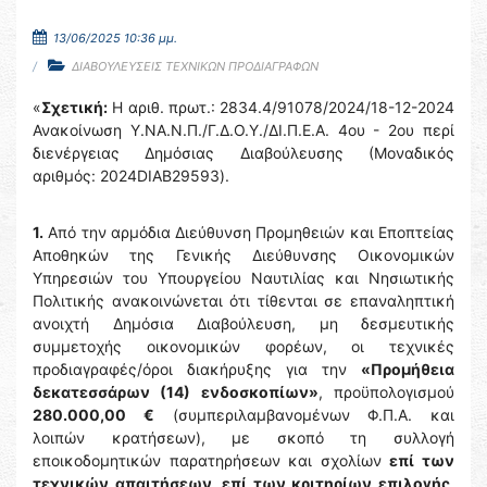
13/06/2025 10:36 μμ.
ΔΙΑΒΟΥΛΕΥΣΕΙΣ ΤΕΧΝΙΚΩΝ ΠΡΟΔΙΑΓΡΑΦΩΝ
«
Σχετική:
Η αριθ. πρωτ.: 2834.4/91078/2024/18-12-2024
Ανακοίνωση Υ.ΝΑ.Ν.Π./Γ.Δ.Ο.Υ./ΔΙ.Π.Ε.Α. 4ου - 2ου περί
διενέργειας Δημόσιας Διαβούλευσης (Μοναδικός
αριθμός: 2024DIAB29593).
1.
Από την αρμόδια Διεύθυνση Προμηθειών και Εποπτείας
Αποθηκών της Γενικής Διεύθυνσης Οικονομικών
Υπηρεσιών του Υπουργείου Ναυτιλίας και Νησιωτικής
Πολιτικής ανακοινώνεται ότι τίθενται σε επαναληπτική
ανοιχτή Δημόσια Διαβούλευση, μη δεσμευτικής
συμμετοχής οικονομικών φορέων, οι τεχνικές
προδιαγραφές/όροι διακήρυξης για την
«Προμήθεια
δεκατεσσάρων (14) ενδοσκοπίων»
, προϋπολογισμού
280.000,00 €
(συμπεριλαμβανομένων Φ.Π.Α. και
λοιπών κρατήσεων), με σκοπό τη συλλογή
εποικοδομητικών παρατηρήσεων και σχολίων
επί των
τεχνικών απαιτήσεων, επί των κριτηρίων επιλογής,