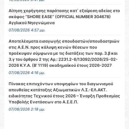
Αίτηση χορήγησης παράτασης κατ΄ εξαίρεση αδείας στο
σκάφος ‘’SHORE EASE’’ (OFFICIAL NUMBER 304678)
Αγγλικού Νηογνώμονα
07/08/2026 4:57 μμ.
Αποτελέσματα εισαγωγής σπουδαστών/σπουδαστριών
στις Α.Ε.Ν. προς κάλυψη κενών θέσεων που
προέκυψαν σύμφωνα με τις διατάξεις των παρ. 3.β και
3.γ του άρθρου 2 της Αρ.: 2231.2-6/13092/2026/25-02-
2026 Κ.Υ.Α. (Β’ 1119) ακαδημαϊκού έτους 2026-2027
07/08/2026 4:16 μμ.
Πίνακας επιτυχόντων υποψηφίων του διαγωνισμού
απευθείας κατάταξης Αξιωματικών Λ.Σ.-ΕΛ.ΑΚΤ.
ειδικότητας Τεχνικού έτους 2026 – Έναρξη Προθεσμίας
Υποβολής Ενστάσεων στο Α.Σ.Ε.Π.
07/08/2026 2:18 μμ.