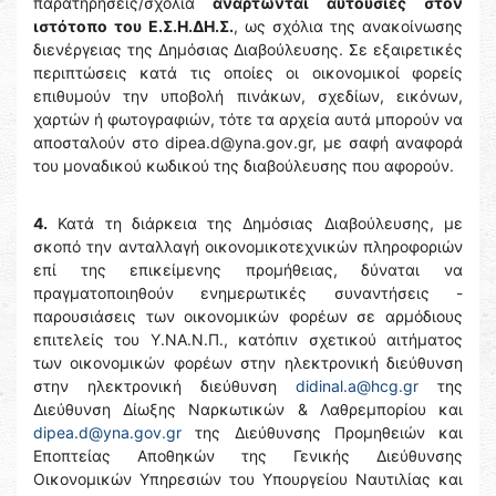
παρατηρήσεις/σχόλια
αναρτώνται
αυτούσιες
στον
ιστότοπο
του
Ε.Σ.Η.ΔΗ.Σ.
, ως σχόλια της ανακοίνωσης
διενέργειας της Δημόσιας Διαβούλευσης. Σε εξαιρετικές
περιπτώσεις κατά τις οποίες οι οικονομικοί φορείς
επιθυμούν την υποβολή πινάκων, σχεδίων, εικόνων,
χαρτών ή φωτογραφιών, τότε τα αρχεία αυτά μπορούν να
αποσταλούν στο dipea.d@yna.gov.gr, με σαφή αναφορά
του μοναδικού κωδικού της διαβούλευσης που αφορούν.
4.
Κατά τη διάρκεια της Δημόσιας Διαβούλευσης, με
σκοπό την ανταλλαγή οικονομικοτεχνικών πληροφοριών
επί της επικείμενης προμήθειας, δύναται να
πραγματοποιηθούν ενημερωτικές συναντήσεις -
παρουσιάσεις των οικονομικών φορέων σε αρμόδιους
επιτελείς του Υ.ΝΑ.Ν.Π., κατόπιν σχετικού αιτήματος
των οικονομικών φορέων στην ηλεκτρονική διεύθυνση
στην ηλεκτρονική διεύθυνση
didinal.a@hcg.gr
της
Διεύθυνση Δίωξης Ναρκωτικών & Λαθρεμπορίου και
dipea.d@yna.gov.gr
της Διεύθυνσης Προμηθειών και
Εποπτείας Αποθηκών της Γενικής Διεύθυνσης
Οικονομικών Υπηρεσιών του Υπουργείου Ναυτιλίας και