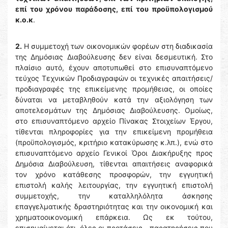
επί του χρόνου παράδοσης, επί του προϋπολογισμού
κ.ο.κ
.
2.
H συμμετοχή των οικονομικών φορέων στη διαδικασία
της Δημόσιας Διαβούλευσης δεν είναι δεσμευτική. Στο
πλαίσιο αυτό, έχουν αποτυπωθεί στο επισυναπτόμενο
τεύχος Τεχνικών Προδιαγραφών οι τεχνικές απαιτήσεις/
προδιαγραφές της επικείμενης προμήθειας, οι οποίες
δύναται να μεταβληθούν κατά την αξιολόγηση των
αποτελεσμάτων της Δημόσιας Διαβούλευσης. Ομοίως,
στο επισυναπτόμενο αρχείο Πίνακας Στοιχείων Έργου,
τίθενται πληροφορίες για την επικείμενη προμήθεια
(προϋπολογισμός, κριτήριο κατακύρωσης κ.λπ.), ενώ στο
επισυναπτόμενο αρχείο Γενικοί Όροι Διακήρυξης προς
Δημόσια Διαβούλευση, τίθενται απαιτήσεις αναφορικά
τον χρόνο κατάθεσης προσφορών, την εγγυητική
επιστολή καλής λειτουργίας, την εγγυητική επιστολή
συμμετοχής, την καταλληλόλητα άσκησης
επαγγελματικής δραστηριότητας και την οικονομική και
χρηματοοικονομική επάρκεια. Ως εκ τούτου,
επισημαίνεται ότι, όλες οι προτάσεις - παρατηρήσεις που