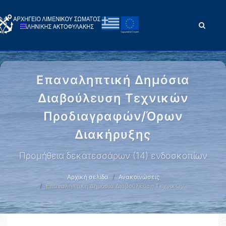
Eπαναληπτική Δημόσια
Διαβούλευση Τεχνικών
Προδιαγραφών/Όρων
Διακήρυξης
Προμήθεια δεκατεσσάρων (14) ενδοσκοπίων
Αρχική σελίδα
Ανακοινώσεις
Eπαναληπτική Δημόσια Διαβούλευση Τεχνικών …