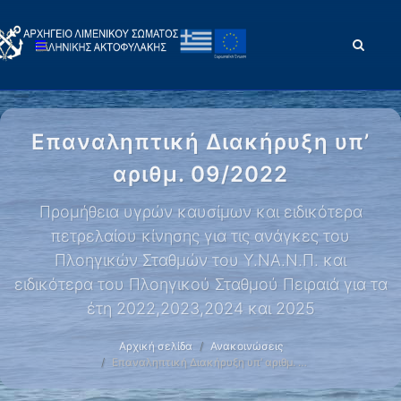
Επαναληπτική Διακήρυξη υπ’
αριθμ. 09/2022
Προμήθεια υγρών καυσίμων και ειδικότερα
πετρελαίου κίνησης για τις ανάγκες του
Πλοηγικών Σταθμών του Υ.ΝΑ.Ν.Π. και
ειδικότερα του Πλοηγικού Σταθμού Πειραιά για τα
έτη 2022,2023,2024 και 2025
Αρχική σελίδα
Ανακοινώσεις
Επαναληπτική Διακήρυξη υπ’ αριθμ. …