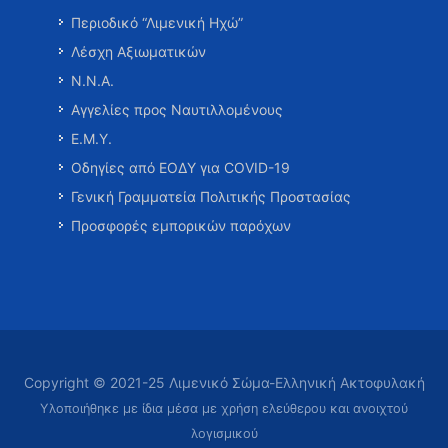
Περιοδικό “Λιμενική Ηχώ”
Λέσχη Αξιωματικών
Ν.Ν.Α.
Αγγελίες προς Ναυτιλλομένους
Ε.Μ.Υ.
Οδηγίες από ΕΟΔΥ για COVID-19
Γενική Γραμματεία Πολιτικής Προστασίας
Προσφορές εμπορικών παρόχων
Copyright © 2021-25 Λιμενικό Σώμα-Ελληνική Ακτοφυλακή
Υλοποιήθηκε με ίδια μέσα με χρήση ελεύθερου και ανοιχτού
λογισμικού