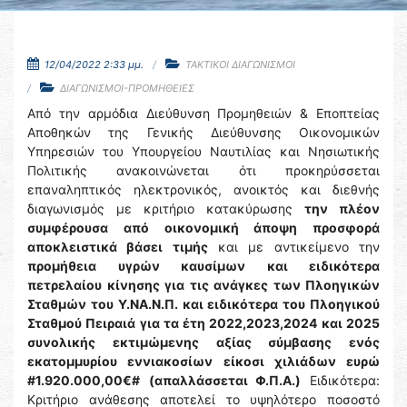
12/04/2022 2:33 μμ.
ΤΑΚΤΙΚΟΙ ΔΙΑΓΩΝΙΣΜΟΙ
ΔΙΑΓΩΝΙΣΜΟΙ-ΠΡΟΜΗΘΕΙΕΣ
Από την αρμόδια Διεύθυνση Προμηθειών & Εποπτείας
Αποθηκών της Γενικής Διεύθυνσης Οικονομικών
Υπηρεσιών του Υπουργείου Ναυτιλίας και Νησιωτικής
Πολιτικής ανακοινώνεται ότι προκηρύσσεται
επαναληπτικός ηλεκτρονικός, ανοικτός και διεθνής
διαγωνισμός με κριτήριο κατακύρωσης
την πλέον
συμφέρουσα από οικονομική άποψη προσφορά
αποκλειστικά βάσει τιμής
και με αντικείμενο την
προμήθεια υγρών καυσίμων και ειδικότερα
πετρελαίου κίνησης για τις ανάγκες των Πλοηγικών
Σταθμών του Υ.ΝΑ.Ν.Π. και ειδικότερα του Πλοηγικού
Σταθμού Πειραιά για τα έτη 2022,2023,2024 και 2025
συνολικής εκτιμώμενης αξίας σύμβασης ενός
εκατομμυρίου εννιακοσίων είκοσι χιλιάδων ευρώ
#1.920.000,00€#
(απαλλάσσεται Φ.Π.Α.)
Ειδικότερα:
Κριτήριο ανάθεσης αποτελεί το υψηλότερο ποσοστό