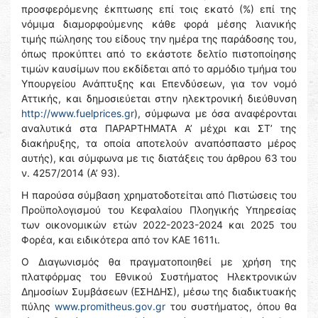
προσφερόμενης έκπτωσης επί τοις εκατό (%) επί της
νόμιμα διαμορφούμενης κάθε φορά μέσης λιανικής
τιμής πώλησης του είδους την ημέρα της παράδοσης του,
όπως προκύπτει από το εκάστοτε δελτίο πιστοποίησης
τιμών καυσίμων που εκδίδεται από το αρμόδιο τμήμα του
Υπουργείου Ανάπτυξης και Επενδύσεων, για τον νομό
Αττικής, και δημοσιεύεται στην ηλεκτρονική διεύθυνση
http://www.fuelprices.gr
), σύμφωνα με όσα αναφέρονται
αναλυτικά στα ΠΑΡΑΡΤΗΜΑΤΑ Α’ μέχρι και ΣΤ’ της
διακήρυξης, τα οποία αποτελούν αναπόσπαστο μέρος
αυτής), και σύμφωνα με τις διατάξεις του άρθρου 63 του
ν. 4257/2014 (Α’ 93).
Η παρούσα σύμβαση χρηματοδοτείται από Πιστώσεις του
Προϋπολογισμού του Κεφαλαίου Πλοηγικής Υπηρεσίας
των οικονομικών ετών 2022-2023-2024 και 2025 του
Φορέα, και ειδικότερα από τον ΚΑΕ 1611ι.
Ο Διαγωνισμός θα πραγματοποιηθεί με χρήση της
πλατφόρμας του Εθνικού Συστήματος Ηλεκτρονικών
Δημοσίων Συμβάσεων (ΕΣΗΔΗΣ), μέσω της διαδικτυακής
πύλης
www.promitheus.gov.gr
του συστήματος, όπου θα