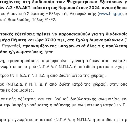
πιτυχόντες στη διαδικασία των Ψυχομετρικών Εξετάσεων
γ
ν Λ.Σ.-ΕΛ.ΑΚΤ. ειδικότητας Νομικού έτους 2024, αναρτήθηκα
του Λιμενικού Σώματος – Ελληνικής Ακτοφυλακής (
www.hcg.gr
),
Ακτή Βασιλειάδη, Πύλες Ε1-Ε2.
τρικές εξετάσεις πρέπει
να παρουσιασθούν για τη
διαδικασί
μέρα Πέμπτη και ώρα 07:30 π.μ., στη Σχολή Λιμενοφυλάκων
(
 Πειραιάς)
,
προσκομίζοντας
υποχρεωτικά όλες τις προβλεπό
άσεις/ γνωματεύσεις,
ήτοι:
νη, τρανσαμινάσες, αιμοσφαιρίνη, γενική ούρων και ανοσολο
νωμάτευση ιατρού (Ν.Π.Δ.Δ. ή Ν.Π.Ι.Δ. ή από ιδιώτη ιατρό της χώρ
ύ (Ν.Π.Δ.Δ. ή Ν.Π.Ι.Δ. ή από ιδιώτη ιατρό της χώρας).
(Ν.Π.Δ.Δ. ή Ν.Π.Ι.Δ. ή από ιδιώτη ιατρό της χώρας), στην οπ
τικές δοκιμασίες.
οπτικής οξύτητας και του βαθμού διαθλαστικής ανωμαλίας εκ
ι την ύπαρξη νοσήματος ή πάθησης με γνωμάτευση ιατρού (Ν.Π.
α με γνωμάτευση ιατρού (Ν.Π.Δ.Δ. ή Ν.Π.Ι.Δ. ή από ιδιώτη ιατ