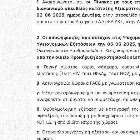
1.
Ανακοινώνεται ότι,
oι
Πίνακες με τους ε
διαγωνισμό
απευθείας κατάταξης Αξιωματικώ
02-06-2025,
ημέρα Δευτέρα,
στην ιστοσελίδα 
και στο κτίριο του Αρχηγείου Λ.Σ.-ΕΛ.ΑΚΤ, στην 
2. Οι υποψήφιοι/ες που πέτυχαν στις Ψυχομε
Υγειονομικών Εξετάσεων, την
05-06-2025, η
Οικονόμου και Ξανθοπουλίδου, Χατζηκυριάκειο,
από την οικεία Προκήρυξη εργαστηριακές εξετ
α.
Γενική αίματος, ουρία, σάκχαρο, κρεατινί
εξετάσεις (Τεστ HIV, τεστ HbsAg, τεστ HCV) με γ
β.
Ακτινογραφία θώρακα FACE με γνωμάτευση ιατρο
γ.
Ηλεκτροκαρδιογράφημα με γνωμάτευση ιατρού 
αναφέρεται ότι δύναται να συμμετάσχει σε αθλη
δ.
Οφθαλμολογική εξέταση με καταγραφή της 
οφθαλμού, την ύπαρξη ή μη δυσχρωματοψίας κα
Ν.Π.Ι.Δ. ή από ιδιώτη ιατρό της χώρας).
ε.
Ωτορινολαρυγγολογική εξέταση και ακοόγραμμ
χώρας).