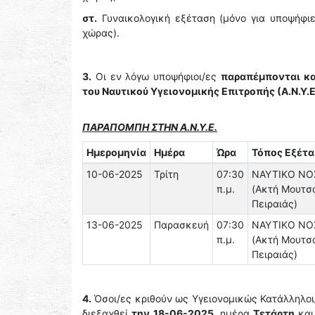
στ.
Γυναικολογική εξέταση (μόνο για υποψήφιες
χώρας).
3.
Οι εν λόγω υποψήφιοι/ες
παραπέμπονται κα
του Ναυτικού Υγειονομικής Επιτροπής (Α.Ν.Υ.Ε
ΠΑΡΑΠΟΜΠΗ ΣΤΗΝ Α.Ν.Υ.Ε.
Ημερομηνία
Ημέρα
Ώρα
Τόπος Εξέτ
10-06-2025
Τρίτη
07:30
ΝΑΥΤΙΚΟ ΝΟ
π.μ.
(Ακτή Μουτσ
Πειραιάς)
13-06-2025
Παρασκευή
07:30
ΝΑΥΤΙΚΟ ΝΟ
π.μ.
(Ακτή Μουτσ
Πειραιάς)
4.
Όσοι/ες κριθούν ως Υγειονομικώς Κατάλληλοι
διεξαχθεί
την
18-06-2025,
ημέρα
Τετάρτη
κα