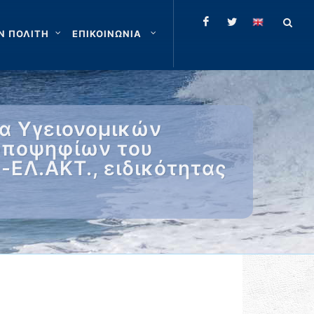
Ν ΠΟΛΙΤΗ
ΕΠΙΚΟΙΝΩΝΙΑ
μα Υγειονομικών
υποψηφίων του
-ΕΛ.ΑΚΤ., ειδικότητας