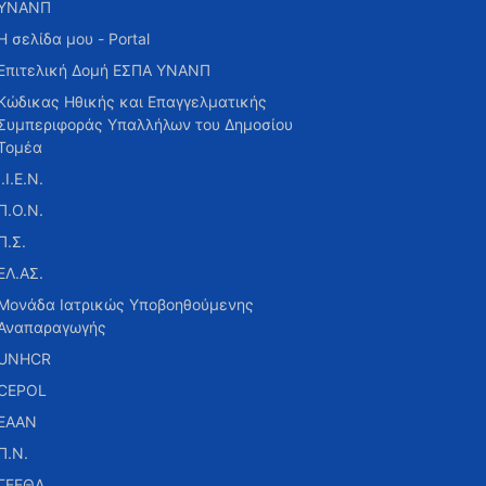
ΥΝΑΝΠ
Η σελίδα μου - Portal
Επιτελική Δομή ΕΣΠΑ ΥΝΑΝΠ
Κώδικας Ηθικής και Επαγγελματικής
Συμπεριφοράς Υπαλλήλων του Δημοσίου
Τομέα
Ι.Ι.Ε.Ν.
Π.Ο.Ν.
Π.Σ.
ΕΛ.ΑΣ.
Μονάδα Ιατρικώς Υποβοηθούμενης
Αναπαραγωγής
UNHCR
CEPOL
ΕΑΑΝ
Π.Ν.
ΓΕΕΘΑ