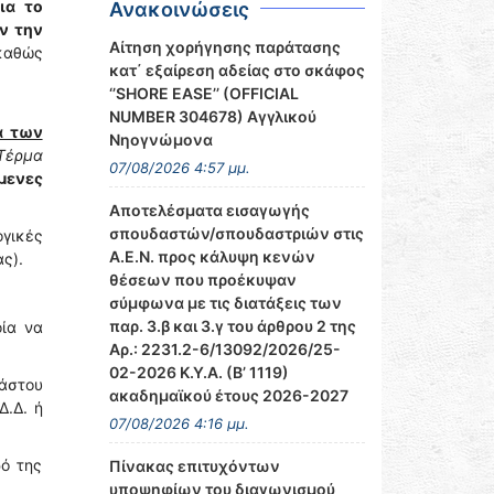
ια το
Ανακοινώσεις
ν την
Αίτηση χορήγησης παράτασης
 καθώς
κατ΄ εξαίρεση αδείας στο σκάφος
‘’SHORE EASE’’ (OFFICIAL
NUMBER 304678) Αγγλικού
α των
Νηογνώμονα
Τέρμα
07/08/2026 4:57 μμ.
μενες
Αποτελέσματα εισαγωγής
σπουδαστών/σπουδαστριών στις
γικές
Α.Ε.Ν. προς κάλυψη κενών
ας).
θέσεων που προέκυψαν
σύμφωνα με τις διατάξεις των
παρ. 3.β και 3.γ του άρθρου 2 της
οία να
Αρ.: 2231.2-6/13092/2026/25-
02-2026 Κ.Υ.Α. (Β’ 1119)
άστου
ακαδημαϊκού έτους 2026-2027
Δ.Δ. ή
07/08/2026 4:16 μμ.
ρό της
Πίνακας επιτυχόντων
υποψηφίων του διαγωνισμού