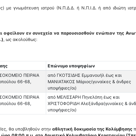
) με γνωμάτευση ιατρού (Ν.Π.Δ.Δ. ή Ν.Π.Ι.Δ. ή από ιδιώτη ιατ
ι οφείλουν εν συνεχεία να παρουσιασθούν ενώπιον της Ανω
.)
, ως ακολούθως:
ασης
Επώνυμο υποψηφίων
ΣΟΚΟΜΕΙΟ ΠΕΙΡΑΙΑ
από ΓΚΟΤΣΙΔΗΣ Εμμανουήλ έως και
οπούλου 66-68,
ΜΑΝΙΑΤΑΚΟΣ Μάριος(γυναίκες & άνδρες
υποψήφιες/οι)
ΣΟΚΟΜΕΙΟ ΠΕΙΡΑΙΑ
από ΜΕΛΙΣΣΑΡΗ Πηνελόπη έως και
οπούλου 66-68,
ΧΡΙΣΤΟΦΟΡΙΔΗ Αλεξάνδρα(γυναίκες & άν
υποψήφιες/οι)
/ες, θα υποβληθούν στην
αθλητική δοκιμασία της Κολύμβησης
π
ι
ώρα
08:00 π.μ. στο Δημοτικό Κολυμβητήριο Κερατσινίου (Σπ