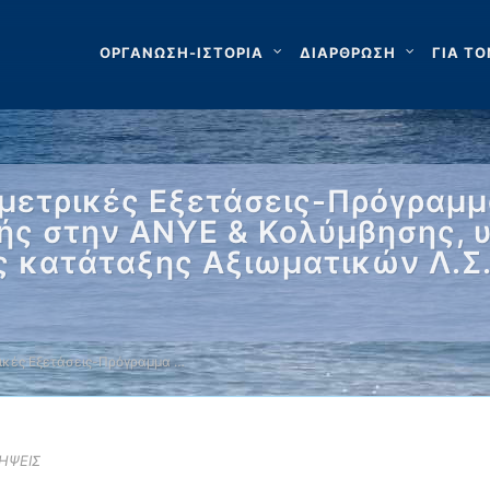
ΟΡΓΑΝΩΣΗ-ΙΣΤΟΡΙΑ
ΔΙΑΡΘΡΩΣΗ
ΓΙΑ ΤΟ
ομετρικές Εξετάσεις-Πρόγραμ
ής στην ΑΝΥΕ & Κολύμβησης, 
 κατάταξης Αξιωματικών Λ.Σ.
ρικές Εξετάσεις-Πρόγραμμα …
ΛΗΨΕΙΣ