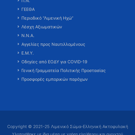
Π.Ν.
ΓΕΕΘΑ
Περιοδικό “Λιμενική Ηχώ”
Λέσχη Αξιωματικών
Ν.Ν.Α.
Αγγελίες προς Ναυτιλλομένους
Ε.Μ.Υ.
Οδηγίες από ΕΟΔΥ για COVID-19
Γενική Γραμματεία Πολιτικής Προστασίας
Προσφορές εμπορικών παρόχων
Copyright © 2021-25 Λιμενικό Σώμα-Ελληνική Ακτοφυλακή
Υλοποιήθηκε με ίδια μέσα με χρήση ελεύθερου και ανοιχτού