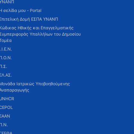
ΥΝΑΝΠ
Η σελίδα μου - Portal
Επιτελική Δομή ΕΣΠΑ ΥΝΑΝΠ
Κώδικας Ηθικής και Επαγγελματικής
Συμπεριφοράς Υπαλλήλων του Δημοσίου
Τομέα
Ι.Ι.Ε.Ν.
Π.Ο.Ν.
Π.Σ.
ΕΛ.ΑΣ.
Μονάδα Ιατρικώς Υποβοηθούμενης
Αναπαραγωγής
UNHCR
CEPOL
ΕΑΑΝ
Π.Ν.
ΓΕΕΘΑ