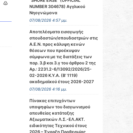
‘’SHORE EASE’’ (OFFICIAL
NUMBER 304678) Αγγλικού
Νηογνώμονα
07/08/2026 4:57 μμ.
Αποτελέσματα εισαγωγής
σπουδαστών/σπουδαστριών στις
Α.Ε.Ν. προς κάλυψη κενών
θέσεων που προέκυψαν
σύμφωνα με τις διατάξεις των
παρ. 3.β και 3.γ του άρθρου 2 της
Αρ.: 2231.2-6/13092/2026/25-
02-2026 Κ.Υ.Α. (Β’ 1119)
ακαδημαϊκού έτους 2026-2027
07/08/2026 4:16 μμ.
Πίνακας επιτυχόντων
υποψηφίων του διαγωνισμού
απευθείας κατάταξης
Αξιωματικών Λ.Σ.-ΕΛ.ΑΚΤ.
ειδικότητας Τεχνικού έτους
2026 – Έναρξη Προθεσμίας