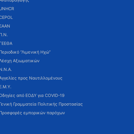
UNHCR
CEPOL
ΕΑΑΝ
Π.Ν.
ΓΕΕΘΑ
Περιοδικό “Λιμενική Ηχώ”
Λέσχη Αξιωματικών
Ν.Ν.Α.
Αγγελίες προς Ναυτιλλομένους
Ε.Μ.Υ.
Οδηγίες από ΕΟΔΥ για COVID-19
Γενική Γραμματεία Πολιτικής Προστασίας
Προσφορές εμπορικών παρόχων