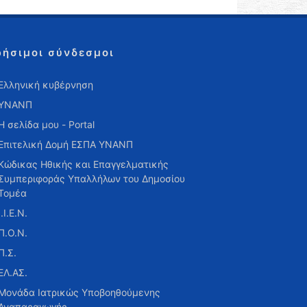
ρήσιμοι σύνδεσμοι
Ελληνική κυβέρνηση
ΥΝΑΝΠ
Η σελίδα μου - Portal
Επιτελική Δομή ΕΣΠΑ ΥΝΑΝΠ
Κώδικας Ηθικής και Επαγγελματικής
Συμπεριφοράς Υπαλλήλων του Δημοσίου
Τομέα
Ι.Ι.Ε.Ν.
Π.Ο.Ν.
Π.Σ.
ΕΛ.ΑΣ.
Μονάδα Ιατρικώς Υποβοηθούμενης
Αναπαραγωγής