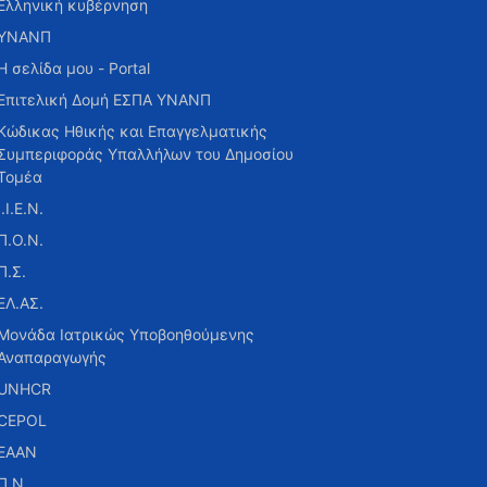
Ελληνική κυβέρνηση
ΥΝΑΝΠ
Η σελίδα μου - Portal
Επιτελική Δομή ΕΣΠΑ ΥΝΑΝΠ
Κώδικας Ηθικής και Επαγγελματικής
Συμπεριφοράς Υπαλλήλων του Δημοσίου
Τομέα
Ι.Ι.Ε.Ν.
Π.Ο.Ν.
Π.Σ.
ΕΛ.ΑΣ.
Μονάδα Ιατρικώς Υποβοηθούμενης
Αναπαραγωγής
UNHCR
CEPOL
ΕΑΑΝ
Π.Ν.