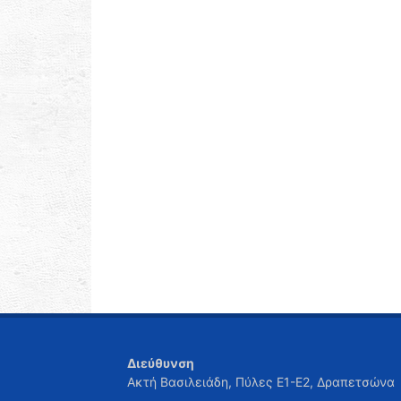
Διεύθυνση
Ακτή Βασιλειάδη, Πύλες Ε1-Ε2, Δραπετσώνα