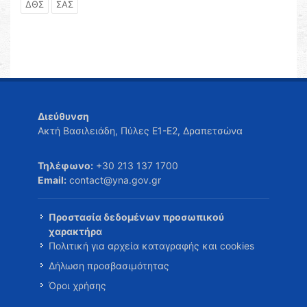
ΔΘΣ
ΣΑΣ
Διεύθυνση
Ακτή Βασιλειάδη, Πύλες Ε1-Ε2, Δραπετσώνα
Τηλέφωνο:
+30 213 137 1700
Email:
contact@yna.gov.gr
Προστασία δεδομένων προσωπικού
χαρακτήρα
Πολιτική για αρχεία καταγραφής και cookies
Δήλωση προσβασιμότητας
Όροι χρήσης