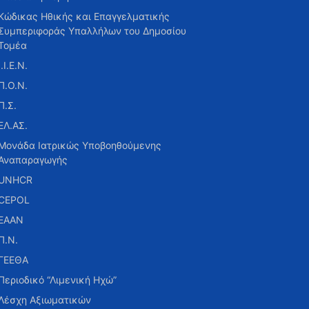
Κώδικας Ηθικής και Επαγγελματικής
Συμπεριφοράς Υπαλλήλων του Δημοσίου
Τομέα
Ι.Ι.Ε.Ν.
Π.Ο.Ν.
Π.Σ.
ΕΛ.ΑΣ.
Μονάδα Ιατρικώς Υποβοηθούμενης
Αναπαραγωγής
UNHCR
CEPOL
ΕΑΑΝ
Π.Ν.
ΓΕΕΘΑ
Περιοδικό “Λιμενική Ηχώ”
Λέσχη Αξιωματικών