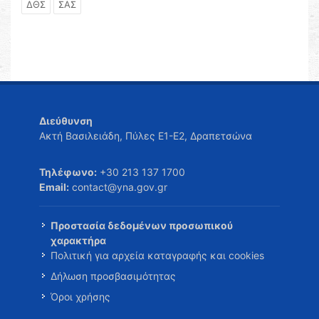
ΔΘΣ
ΣΑΣ
Διεύθυνση
Ακτή Βασιλειάδη, Πύλες Ε1-Ε2, Δραπετσώνα
Τηλέφωνο:
+30 213 137 1700
Email:
contact@yna.gov.gr
Προστασία δεδομένων προσωπικού
χαρακτήρα
Πολιτική για αρχεία καταγραφής και cookies
Δήλωση προσβασιμότητας
Όροι χρήσης