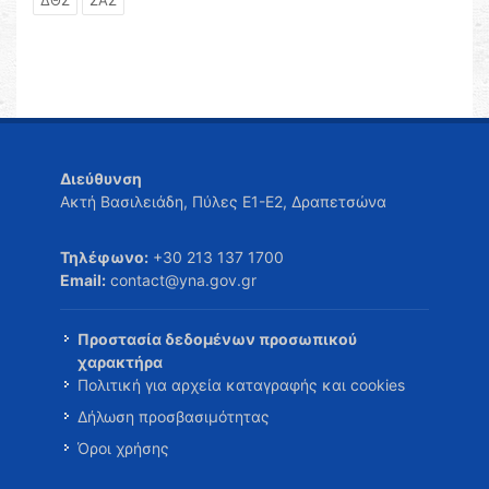
ΔΘΣ
ΣΑΣ
Διεύθυνση
Ακτή Βασιλειάδη, Πύλες Ε1-Ε2, Δραπετσώνα
Τηλέφωνο:
+30 213 137 1700
Email:
contact@yna.gov.gr
Προστασία δεδομένων προσωπικού
χαρακτήρα
Πολιτική για αρχεία καταγραφής και cookies
Δήλωση προσβασιμότητας
Όροι χρήσης