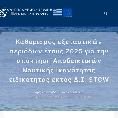
Καθορισμός εξεταστικών
περιόδων έτους 2025 για την
απόκτηση Αποδεικτικών
Ναυτικής Ικανότητας
ειδικότητας εκτός Δ.Σ. STCW
Αρχική σελίδα
Ανακοινώσεις
Καθορισμός εξεταστικών περιόδων έτους …