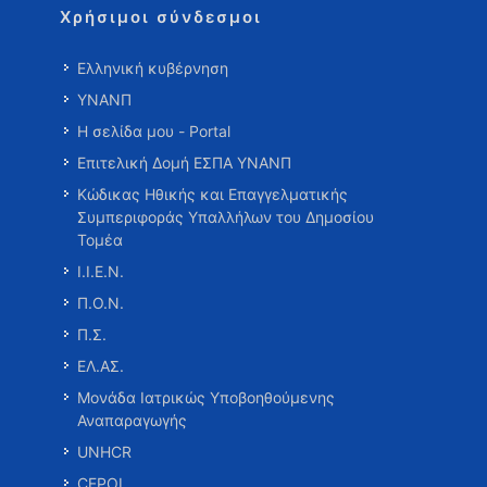
Χρήσιμοι σύνδεσμοι
Ελληνική κυβέρνηση
ΥΝΑΝΠ
Η σελίδα μου - Portal
Επιτελική Δομή ΕΣΠΑ ΥΝΑΝΠ
Κώδικας Ηθικής και Επαγγελματικής
Συμπεριφοράς Υπαλλήλων του Δημοσίου
Τομέα
Ι.Ι.Ε.Ν.
Π.Ο.Ν.
Π.Σ.
ΕΛ.ΑΣ.
Μονάδα Ιατρικώς Υποβοηθούμενης
Αναπαραγωγής
UNHCR
CEPOL