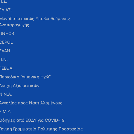
Π.Σ.
ΕΛ.ΑΣ.
Μονάδα Ιατρικώς Υποβοηθούμενης
Αναπαραγωγής
UNHCR
CEPOL
ΕΑΑΝ
Π.Ν.
ΓΕΕΘΑ
Περιοδικό “Λιμενική Ηχώ”
Λέσχη Αξιωματικών
Ν.Ν.Α.
Αγγελίες προς Ναυτιλλομένους
Ε.Μ.Υ.
Οδηγίες από ΕΟΔΥ για COVID-19
Γενική Γραμματεία Πολιτικής Προστασίας