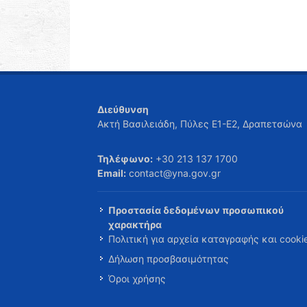
Διεύθυνση
Ακτή Βασιλειάδη, Πύλες Ε1-Ε2, Δραπετσώνα
Τηλέφωνο:
+30 213 137 1700
Email:
contact@yna.gov.gr
Προστασία δεδομένων προσωπικού
χαρακτήρα
Πολιτική για αρχεία καταγραφής και cooki
Δήλωση προσβασιμότητας
Όροι χρήσης