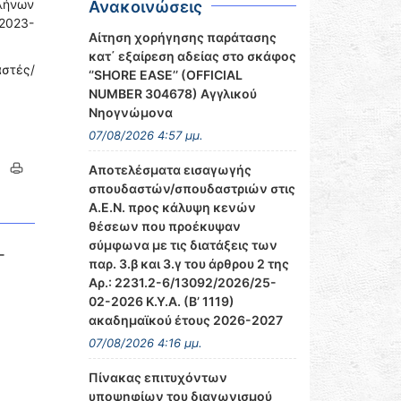
λήνων
Ανακοινώσεις
 2023-
Αίτηση χορήγησης παράτασης
κατ΄ εξαίρεση αδείας στο σκάφος
στές/
‘’SHORE EASE’’ (OFFICIAL
NUMBER 304678) Αγγλικού
Νηογνώμονα
07/08/2026 4:57 μμ.
Αποτελέσματα εισαγωγής
σπουδαστών/σπουδαστριών στις
Α.Ε.Ν. προς κάλυψη κενών
θέσεων που προέκυψαν
σύμφωνα με τις διατάξεις των
-
παρ. 3.β και 3.γ του άρθρου 2 της
Αρ.: 2231.2-6/13092/2026/25-
02-2026 Κ.Υ.Α. (Β’ 1119)
ακαδημαϊκού έτους 2026-2027
07/08/2026 4:16 μμ.
Πίνακας επιτυχόντων
υποψηφίων του διαγωνισμού