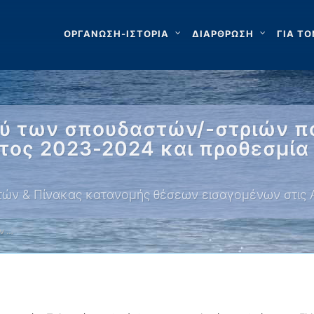
ΟΡΓΑΝΩΣΗ-ΙΣΤΟΡΙΑ
ΔΙΑΡΘΡΩΣΗ
ΓΙΑ ΤΟ
ού των σπουδαστών/-στριών πο
έτος 2023-2024 και προθεσμί
ών & Πίνακας κατανομής θέσεων εισαγομένων στις
ων …