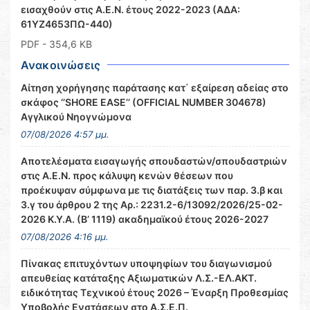
εισαχθούν στις Α.Ε.Ν. έτους 2022-2023 (ΑΔΑ:
61ΥΖ4653ΠΩ-440)
PDF
- 354,6 KB
Ανακοινώσεις
Αίτηση χορήγησης παράτασης κατ΄ εξαίρεση αδείας στο
σκάφος ‘’SHORE EASE’’ (OFFICIAL NUMBER 304678)
Αγγλικού Νηογνώμονα
07/08/2026 4:57 μμ.
Αποτελέσματα εισαγωγής σπουδαστών/σπουδαστριών
στις Α.Ε.Ν. προς κάλυψη κενών θέσεων που
προέκυψαν σύμφωνα με τις διατάξεις των παρ. 3.β και
3.γ του άρθρου 2 της Αρ.: 2231.2-6/13092/2026/25-02-
2026 Κ.Υ.Α. (Β’ 1119) ακαδημαϊκού έτους 2026-2027
07/08/2026 4:16 μμ.
Πίνακας επιτυχόντων υποψηφίων του διαγωνισμού
απευθείας κατάταξης Αξιωματικών Λ.Σ.-ΕΛ.ΑΚΤ.
ειδικότητας Τεχνικού έτους 2026 – Έναρξη Προθεσμίας
Υποβολής Ενστάσεων στο Α.Σ.Ε.Π.