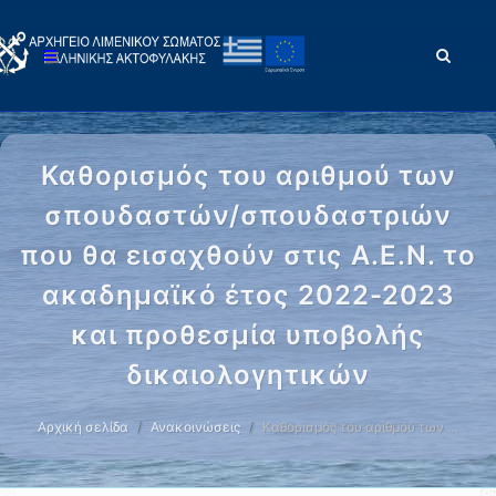
Καθορισμός του αριθμού των
σπουδαστών/σπουδαστριών
που θα εισαχθούν στις Α.Ε.Ν. το
ακαδημαϊκό έτος 2022-2023
και προθεσμία υποβολής
δικαιολογητικών
Αρχική σελίδα
Ανακοινώσεις
Καθορισμός του αριθμού των …