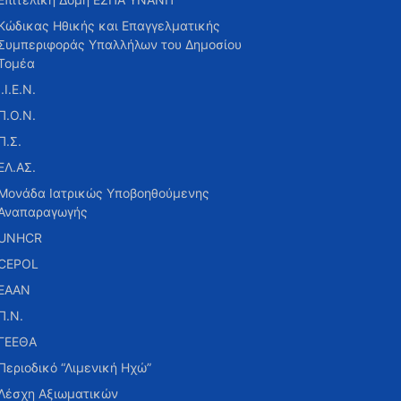
Κώδικας Ηθικής και Επαγγελματικής
Συμπεριφοράς Υπαλλήλων του Δημοσίου
Τομέα
Ι.Ι.Ε.Ν.
Π.Ο.Ν.
Π.Σ.
ΕΛ.ΑΣ.
Μονάδα Ιατρικώς Υποβοηθούμενης
Αναπαραγωγής
UNHCR
CEPOL
ΕΑΑΝ
Π.Ν.
ΓΕΕΘΑ
Περιοδικό “Λιμενική Ηχώ”
Λέσχη Αξιωματικών