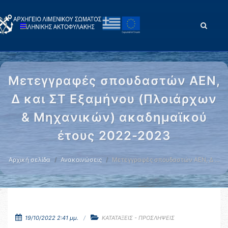
Μετεγγραφές σπουδαστών ΑΕΝ,
Δ και ΣΤ Εξαμήνου (Πλοιάρχων
& Μηχανικών) ακαδημαϊκού
έτους 2022-2023
Αρχική σελίδα
Ανακοινώσεις
Μετεγγραφές σπουδαστών ΑΕΝ, Δ …
19/10/2022 2:41 μμ.
ΚΑΤΑΤΑΞΕΙΣ - ΠΡΟΣΛΗΨΕΙΣ