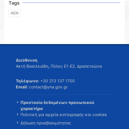
Tags
ΑΕΝ
Διεύθυνση
Ακτή Βασιλειάδη, Πύλες Ε1-Ε2, Δραπετσώνα
Τηλέφωνο:
+30 213 137 1700
Email:
contact@yna.gov.gr
Προστασία δεδομένων προσωπικού
χαρακτήρα
Πολιτική για αρχεία καταγραφής και cookies
Δήλωση προσβασιμότητας