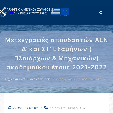
Μετεγγραφές σπουδαστών ΑΕΝ
Δ' και ΣΤ' Εξαμήνων (
Πλοιάρχων & Μηχανικών)
ακαδημαϊκού έτους 2021-2022
Αρχική σελίδα
Ανακοινώσεις
Μετεγγραφές σπουδαστών ΑΕΝ Δ' …
01/11/2021 2:25 μμ.
ΚΑΤΑΤΑΞΕΙΣ - ΠΡΟΣΛΗΨΕΙΣ