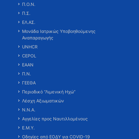
Π.Ο.Ν.
Π.Σ.
ΕΛ.ΑΣ.
Μονάδα Ιατρικώς Υποβοηθούμενης
Αναπαραγωγής
UNHCR
CEPOL
ΕΑΑΝ
Π.Ν.
ΓΕΕΘΑ
Περιοδικό “Λιμενική Ηχώ”
Λέσχη Αξιωματικών
Ν.Ν.Α.
Αγγελίες προς Ναυτιλλομένους
Ε.Μ.Υ.
Οδηγίες από ΕΟΔΥ για COVID-19