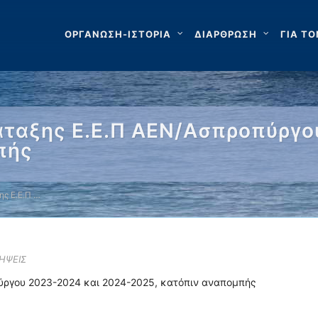
ΟΡΓΑΝΩΣΗ-ΙΣΤΟΡΙΑ
ΔΙΑΡΘΡΩΣΗ
ΓΙΑ ΤΟ
τάταξης Ε.Ε.Π ΑΕΝ/Ασπροπύργο
πής
ης Ε.Ε.Π …
ΛΗΨΕΙΣ
ύργου 2023-2024 και 2024-2025, κατόπιν αναπομπής