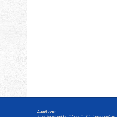
Διεύθυνση
Ακτή Βασιλειάδη, Πύλες Ε1-Ε2, Δραπετσώνα