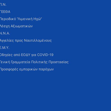
Π.Ν.
ΓΕΕΘΑ
Περιοδικό “Λιμενική Ηχώ”
Λέσχη Αξιωματικών
Ν.Ν.Α.
Αγγελίες προς Ναυτιλλομένους
Ε.Μ.Υ.
Οδηγίες από ΕΟΔΥ για COVID-19
Γενική Γραμματεία Πολιτικής Προστασίας
Προσφορές εμπορικών παρόχων