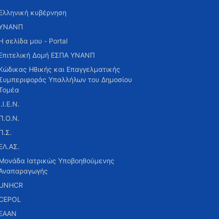
Ελληνική κυβέρνηση
ΥΝΑΝΠ
Η σελίδα μου - Portal
Επιτελική Δομή ΕΣΠΑ ΥΝΑΝΠ
Κώδικας Ηθικής και Επαγγελματικής
Συμπεριφοράς Υπαλλήλων του Δημοσίου
Τομέα
Ι.Ι.Ε.Ν.
Π.Ο.Ν.
Π.Σ.
ΕΛ.ΑΣ.
Μονάδα Ιατρικώς Υποβοηθούμενης
Αναπαραγωγής
UNHCR
CEPOL
ΕΑΑΝ