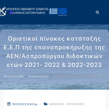
Οριστικοί πίνακες κατάταξης
Ε.Ε.Π της επαναπροκήρυξης της
ΑΕΝ/Ασπροπύργου διδακτικών
ετών 2021- 2022 & 2022-2023
Αρχική σελίδα
Ανακοινώσεις
Οριστικοί πίνακες κατάταξης Ε.Ε.Π …
10/01/2022 8:43 πμ.
ΚΑΤΑΤΑΞΕΙΣ - ΠΡΟΣΛΗΨΕΙΣ