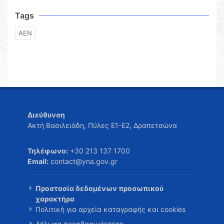
Tags
ΑΕΝ
Διεύθυνση
Ακτή Βασιλειάδη, Πύλες Ε1-Ε2, Δραπετσώνα
Τηλέφωνο:
+30 213 137 1700
Email:
contact@yna.gov.gr
Προστασία δεδομένων προσωπικού
χαρακτήρα
Πολιτική για αρχεία καταγραφής και cookies
Δήλωση προσβασιμότητας