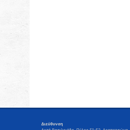
Διεύθυνση
Ακτή Βασιλειάδη, Πύλες Ε1-Ε2, Δραπετσώνα