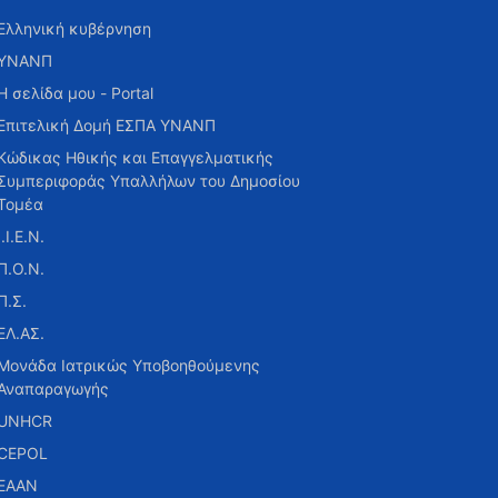
Ελληνική κυβέρνηση
ΥΝΑΝΠ
Η σελίδα μου - Portal
Επιτελική Δομή ΕΣΠΑ ΥΝΑΝΠ
Κώδικας Ηθικής και Επαγγελματικής
Συμπεριφοράς Υπαλλήλων του Δημοσίου
Τομέα
Ι.Ι.Ε.Ν.
Π.Ο.Ν.
Π.Σ.
ΕΛ.ΑΣ.
Μονάδα Ιατρικώς Υποβοηθούμενης
Αναπαραγωγής
UNHCR
CEPOL
ΕΑΑΝ