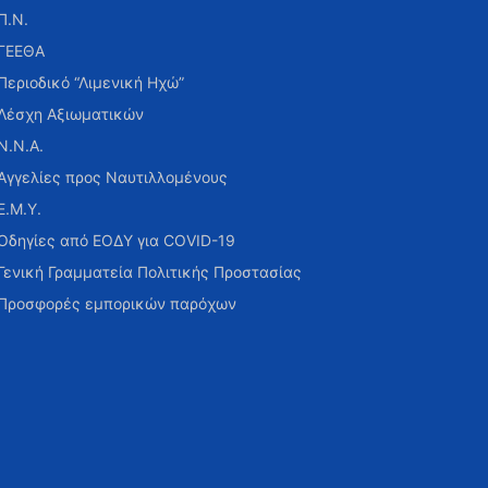
Π.Ν.
ΓΕΕΘΑ
Περιοδικό “Λιμενική Ηχώ”
Λέσχη Αξιωματικών
Ν.Ν.Α.
Αγγελίες προς Ναυτιλλομένους
Ε.Μ.Υ.
Οδηγίες από ΕΟΔΥ για COVID-19
Γενική Γραμματεία Πολιτικής Προστασίας
Προσφορές εμπορικών παρόχων