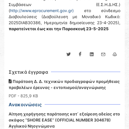
Συμβάσεων (Ε.Σ.Η.Δ.ΗΣ.)
(
http://www.eprocurement.gov.gr)
στο σύνδεσμο
Διαβουλεύσεις (Διαβούλευση με Μοναδικό Κωδικό:
2025DIAB30386, Ημερομηνία δημοσίευσης 23-4-2025),
παρατείνεται έως και την Παρασκευή 23-5-2025
Σχετικά έγγραφα
Παράταση Δ. Δ. τεχνικών προδιαγραφών προμήθειας
προβολέων έρευνας - εντοπισμού/αναγνώρισης
PDF
- 825,9 KB
Ανακοινώσεις
Αίτηση χορήγησης παράτασης κατ΄ εξαίρεση αδείας στο
σκάφος ‘’SHORE EASE’’ (OFFICIAL NUMBER 304678)
Αγγλικού Νηογνώμονα