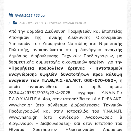
16/05/2025 1:33 μμ.
ΔΙΑΒΟΥΛΕΥΣΕΙΣ ΤΕΧΝΙΚΩΝ ΠΡΟΔΙΑΓΡΑΦΩΝ
Από την αρμόδια Διεύθυνση Προμηθειών και Εποπτείας
Αποθηκών της Γενικής Διεύθυνσης Οικονομικών
Υπηρεσιών του Υπουργείου Ναυτιλίας και Νησιωτικής
Πολιτικής, ανακοινώνεται ότι η διενέργεια ανοιχτής
Δημόσιας Διαβούλευσης Τεχνικών Προδιαγραφών, μη
δεσμευτικής συμμετοχής οικονομικών φορέων, για την
«Προμήθεια προβολέων έρευνας
- εντοπισμού/
αναγνώρισης υψηλών δυνατοτήτων προς κάλυψη
αναγκών των Π.Α.Θ./Λ.Σ.-ΕΛ.ΑΚΤ. 060-070-080»
, η
οποία ανακοινώθηκε με το αριθ. πρωτ.:
2834.4/29782/2025/23-4-2025 έγγραφο Υ.ΝΑ.Ν.Π./
Γ.Δ.Ο.Υ./ΔΙ.Π.Ε.Α. 4ου, στην ιστοσελίδα του Α.Λ.Σ.-ΕΛ.ΑΚΤ.
www.hcg.gr (στο σύνδεσμο Διαβουλεύσεις Τεχνικών
Προδιαγραφών) και στην ιστοσελίδα του Y.NA.N.Π.
www.ynanp.gr (στο σύνδεσμο Ανακοινώσεις à
Διαγωνισμοί – Διαβουλεύσεις) και στον ιστότοπο του
Εθνικού Συστήματος Ηλεκτρονικών Δημοσίων