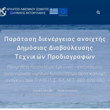
Παράταση διενέργειας ανοιχτής
Δημόσιας Διαβούλευσης
Τεχνικών Προδιαγραφών
Προμήθεια προβολέων έρευνας - εντοπισμού/
αναγνώρισης υψηλών δυνατοτήτων προς κάλυψη
αναγκών των Π.Α.Θ./Λ.Σ.-ΕΛ.ΑΚΤ. 060-070-080
Αρχική σελίδα
Ανακοινώσεις
Παράταση διενέργειας ανοιχτής Δημόσιας …